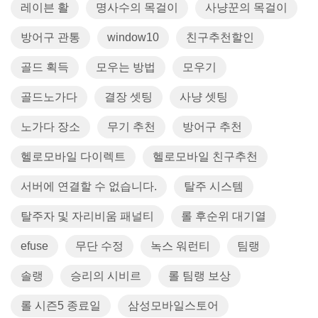
레이븐 활
명사수의 목걸이
사냥꾼의 목걸이
방어구 관통
window10
친구추천할인
골드 획득
모우는 방법
모우기
골드노가다
결장 셋팅
사냥 셋팅
노가다 장소
무기 추천
방어구 추천
헬로모바일 다이렉트
헬로모바일 친구추천
서버에 연결할 수 없습니다.
탈주 시스템
탈주자 및 자리비움 패널티
롤 후순위 대기열
efuse
무단 수정
녹스 워런티
팀랭
솔랭
승리의 시비르
롤 팀랭 보상
롤 시즌5 종료일
삼성모바일스토어