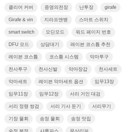
클리어 커버
증명의전장
난투장
girafe
Girafe & vin
지라프앤뱅
스마트 스위치
smart switch
오딘모드
워드 페이지 번호
DFU 모드
상담대기
레이븐 코스튬 추천
레이븐 코스튬
코스튬 시스템
악마투구
천사투구
천사신발
악마장갑
천사세트
악마세트
레이븐 악마세트 옵션
임무13장
임무11장
임무12장
서리 거인 대검
서리 정령 쌍검
서리 기사 둔기
서리무기
기장 물회
송정 물회
송정 맛집
송정 본점
샤론파스
무상리퍼