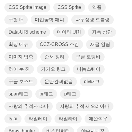
CSS Sprite Image
CSS Sprite
익플
구형 IE
마법공학 애니
나무정령 르블랑
Data-URI scheme
데이타 URI
좌측 상단
확장 메뉴
CCZ-CROSS 스킨
새글 알림
이미지 압축
순서 정리
구글 로딩바
하이 눈 진
카카오 링크
나늠스퀘어
구글 호스트
문단간격없음
div태그
span태그
br태그
p태그
사랑의 추적자 소나
사랑의 추적자 오리아나
rylai
라일레이
라일라이
애완여우
Beast hunter
비스터헌터
야수사냥꾼