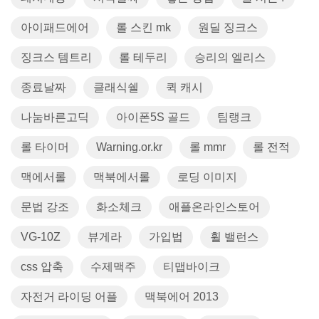
아이패드에어
롤 스킨 mk
원딜 징크스
징크스 템트리
롤 테두리
승리의 엘리스
종료날짜
클래식쉘
퀵 캐시
나눔바른고딕
아이폰5S 골드
팀랭크
롤 타이머
Warning.or.kr
롤 mmr
롤 전적
맥에서롤
맥북에서롤
로딩 이미지
문법 강조
화소체크
애플온라인스토어
VG-10Z
뷰게라
가입법
휠 밸런스
css 압축
수제맥주
티맵바이크
자전거 라이딩 어플
맥북에어 2013