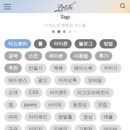
검
본
색
문
으
Tags
로
바
키워드로 분류한 게시물
로
전체보기
태그
글쓰기
관리홈
가
기
티스토리
롤
아이폰
블로그
방법
공략
스킨
레이븐
사용법
후기
추천
만들기
맥북
페이스북
꾸미기
애드센스
광고
카카오톡
모바일
소개
CSS
아이폰5
리그오브레전드
앱
jquery
사이트
동영상
맛집
야피
아이패드
방탈출
영상
애플
구글
이미지
도메인
고화질
네이버