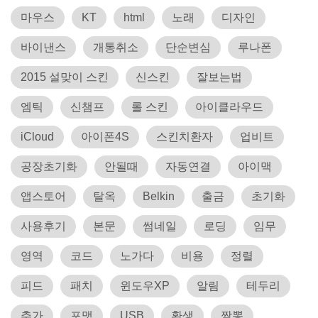
마우스
KT
html
노래
디자인
바이낸스
개통취소
단순변심
루나폰
2015 설맞이 스킨
신스킨
잘보는법
엠틱
신챔프
롤 스킨
아이클라우드
iCloud
아이폰4S
스킨치환자
업비트
공장초기화
안될때
자동연결
아이맥
앱스토어
탈옥
Belkin
출금
초기화
사용후기
본문
썸네일
로딩
임무
영역
코드
노가다
비용
정렬
피드
패치
윈도우XP
알림
테두리
추가
포맷
USB
환생
짬뽕