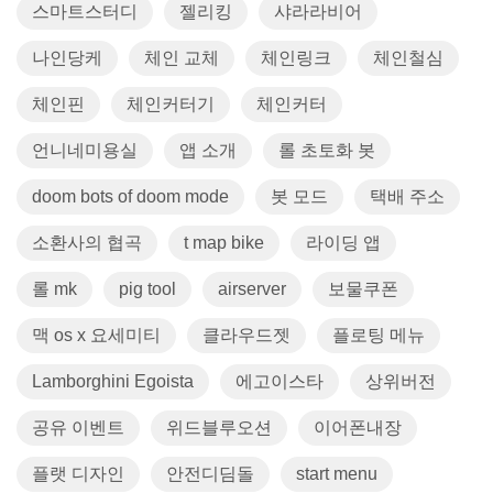
스마트스터디
젤리킹
샤라라비어
나인당케
체인 교체
체인링크
체인철심
체인핀
체인커터기
체인커터
언니네미용실
앱 소개
롤 초토화 봇
doom bots of doom mode
봇 모드
택배 주소
소환사의 협곡
t map bike
라이딩 앱
롤 mk
pig tool
airserver
보물쿠폰
맥 os x 요세미티
클라우드젯
플로팅 메뉴
Lamborghini Egoista
에고이스타
상위버전
공유 이벤트
위드블루오션
이어폰내장
플랫 디자인
안전디딤돌
start menu