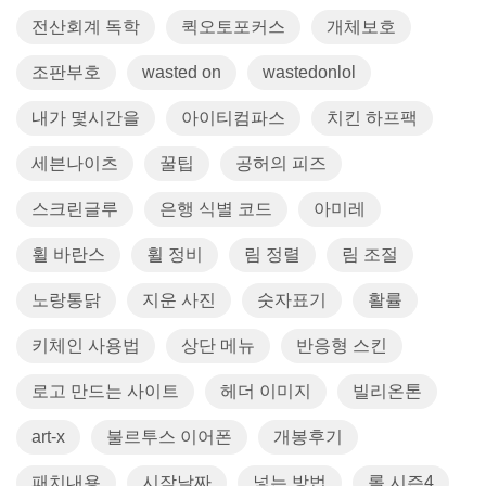
전산회계 독학
퀵오토포커스
개체보호
조판부호
wasted on
wastedonlol
내가 몇시간을
아이티컴파스
치킨 하프팩
세븐나이츠
꿀팁
공허의 피즈
스크린글루
은행 식별 코드
아미레
휠 바란스
휠 정비
림 정렬
림 조절
노랑통닭
지운 사진
숫자표기
활률
키체인 사용법
상단 메뉴
반응형 스킨
로고 만드는 사이트
헤더 이미지
빌리온톤
art-x
불르투스 이어폰
개봉후기
패치내용
시작날짜
넣는 방법
롤 시즌4