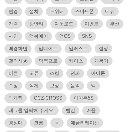
변경
설치
트위터
스마트폰
메뉴
가격
광안리
다운로드
이벤트
부산
사진
맥북에어
맥OS
SNS
배경화면
업데이트
일러스트
설정
갤럭시s6
맥북프로
케이스
개봉기
버튼
오류
스킬
던파
아이콘
수정
삭제
보상
음악
맥
마케팅
CCZ-CROSS
아이폰5S
태그를 입력해 주세요.
벨킨
어플
경성대
크롬
lol
애플리케이션