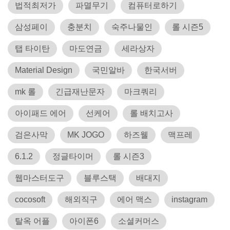
법적최저가
파멸무기
컴퓨터로하기
삼성페이
충분치
숙주나물인
롤 시즌5
탭 타이탄
마도연금
세라상자
Material Design
국민알바
한국서버
mk 롤
긴급재난문자
마크쿼리
아이패드 에어
선케어
롤 배치고사
검은사막
MK JOGO
하즈웰
맥프레
6.1.2
정글타이머
롤 시즌3
웹마스터도구
블루스택
배대지
cocosoft
해외직구
에어 맥스
instagram
탈옥 어플
아이폰6
소셜커머스