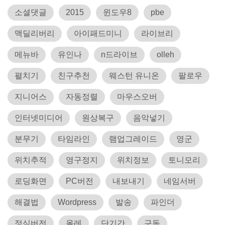
소셜댓글
2015
윈도우8
pbe
맥딜리버리
아이패드미니
라이브리
메뉴바
유인나
n드라이브
olleh
펼치기
친구추천
웨스턴 유니온
팔로우
지니어스
자동정렬
마우스오버
인터넷미디어
원상복구
음악넣기
분무기
타임라인
램업그레이드
영군
위치추적
영구정지
위치정보
토니모리
로딩화면
PC버전
내보내기
네임서버
해결법
Wordpress
발송
파인더
정식버전
올레
단기간
구독