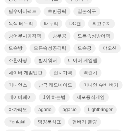
필수아티팩트
초반공략
일본직구
녹색 테두리
태두리
DC팬
최고수치
방어무시공격력
방무공
모든속성방어력
모속방
모든속성공격력
모속공
야오산
소환사명
빌지워터
네이버 게임앱
네이버 게임앱판
런치가격
맥런치
미니언스
남극 레모네이드
미니언 슈비 버거
네이버페이
1위 하는법
세포증식게임
아가리오
agario
agar.io
Lightbringer
Pentakill
영양분석표
햄버거 열량