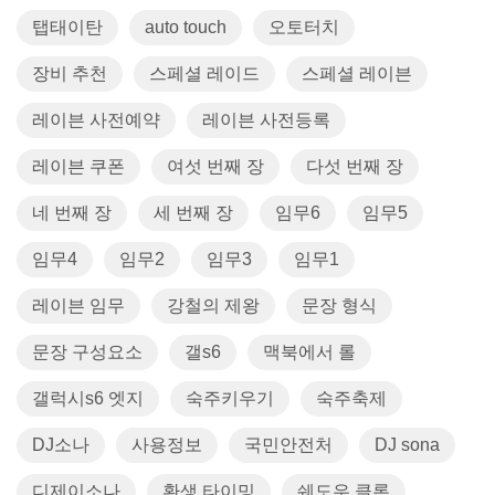
탭태이탄
auto touch
오토터치
장비 추천
스페셜 레이드
스페셜 레이븐
레이븐 사전예약
레이븐 사전등록
레이븐 쿠폰
여섯 번째 장
다섯 번째 장
네 번째 장
세 번째 장
임무6
임무5
임무4
임무2
임무3
임무1
레이븐 임무
강철의 제왕
문장 형식
문장 구성요소
갤s6
맥북에서 롤
갤럭시s6 엣지
숙주키우기
숙주축제
DJ소나
사용정보
국민안전처
DJ sona
디제이소나
환생 타이밍
쉐도우 클론