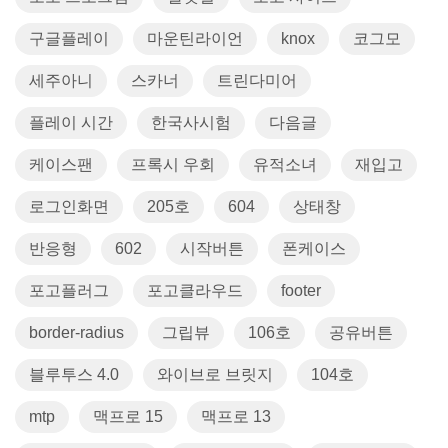
구글플레이
마운틴라이언
knox
코그모
세주아니
스카너
트린다미어
플레이 시간
한국사시험
다음글
케이스팬
프록시 우회
유적소녀
재입고
로그인화면
205호
604
상태창
반응형
602
시작버튼
폰케이스
포고플러그
포고클라우드
footer
border-radius
그립뷰
106호
공유버튼
블루투스 4.0
와이브로 브릿지
104호
mtp
맥프로 15
맥프로 13