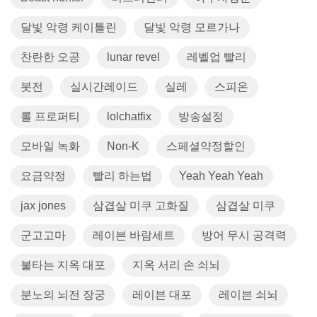
달빛 악령 케이틀린
달빛 악령 모르가나
찬란한 오공
lunar revel
레벨업 빨리
봇전
실시간레이드
실레
스피온
롤 프로퍼티
lolchatfix
방송설정
모바일 녹화
Non-K
스페셜약정할인
요금약정
빨리 하는법
Yeah Yeah Yeah
jax jones
삼겹살 미쿠 고화질
삼겹살 미쿠
군고고마
레이븐 바람세트
방어 무시 공격력
불타는 지옥 대포
지옥 서리 손 쇠뇌
분노의 뇌전 장궁
레이븐 대포
레이븐 쇠뇌