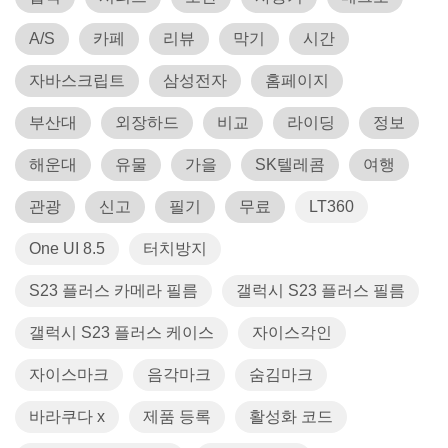
A/S
카페
리뷰
막기
시간
자바스크립트
삼성전자
홈페이지
부산대
외장하드
비교
라이딩
정보
해운대
유물
가을
SK텔레콤
여행
관광
신고
필기
무료
LT360
One UI 8.5
터치방지
S23 플러스 카메라 필름
갤럭시 S23 플러스 필름
갤럭시 S23 플러스 케이스
자이스각인
자이스마크
음각마크
숨김마크
바라쿠다 x
제품 등록
활성화 코드