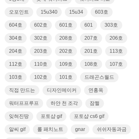
오포인트
15u340
15u34
603호
604호
602호
601호
601
303호
304호
302호
208호
207호
206호
204호
203호
202호
201호
113호
112호
110호
109호
108호
107호
103호
102호
101호
드래곤스월드
직접 만드는
디자인메이커
연홍옥
워터프프루프
하얀 천 조각
잠쩔
잊혀진땅
포토샵 gif
포토샵 cs6 gif
알씨 gif
롤 패치노트
gnar
쉬쉬자동과금