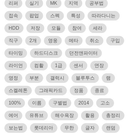
리퍼
실기
MK
지역
공부법
접속
팝업
스펙
특성
따라다니는
HDD
저장
모듈
참여
세라
직구
2개
영웅
메타
취소
구입
타이밍
하드디스크
던전앤파이터
라이언
컴활
1급
센서
연장
영정
부분
갤럭시
블루투스
램
스켈레톤
그래픽카드
정품
종료
100%
이름
구별법
2014
고소
에어
유튜브
해수욕장
활용
총정리
보는법
롯데리아
무한
글자
랜덤