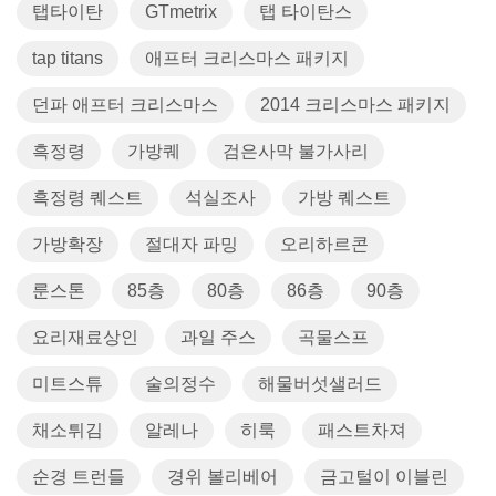
탭타이탄
GTmetrix
탭 타이탄스
tap titans
애프터 크리스마스 패키지
던파 애프터 크리스마스
2014 크리스마스 패키지
흑정령
가방퀘
검은사막 불가사리
흑정령 퀘스트
석실조사
가방 퀘스트
가방확장
절대자 파밍
오리하르콘
룬스톤
85층
80층
86층
90층
요리재료상인
과일 주스
곡물스프
미트스튜
술의정수
해물버섯샐러드
채소튀김
알레나
히룩
패스트차져
순경 트런들
경위 볼리베어
금고털이 이블린