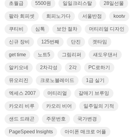
초월급
5500원
일일크리스탈
28일선물
팔라 회피셋
회피노가다
서울반점
kootv
쿠티비
심톡
보안 절차
머티리얼 디자인
신규 장비
125번째
단진
겟타임
get time
노트5
그림리퍼
섀도우댄서
알키오네
2차각성
2각
PC로하기
뮤오리진
크로노블레이드
1급 실기
엑세스 2007
머티리얼
갈매기 브루잉
카오리 비루
카오리 비어
일주일의 기적
샌드 드래곤
주문번호
국가변경
PageSpeed Insights
아이폰 매크로 어플