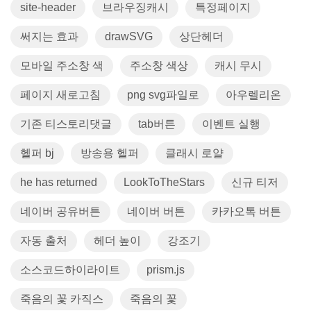
site-header
브라우징캐시
특정페이지
써지는 효과
drawSVG
상단헤더
모바일 주소창 색
주소창 색상
캐시 무시
페이지 새로고침
png svg파일로
아우렐리온
기존 티스토리댓글
tab버튼
이벤트 실행
헬퍼 bj
방송용 헬퍼
클래시 로얄
he has returned
LookToTheStars
신규 티저
네이버 공유버튼
네이버 버튼
카카오톡 버튼
자동 출처
헤더 높이
강조기
소스코드하이라이트
prism.js
죽음의 꽃 카직스
죽음의 꽃