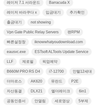
레이저 7.1 서라운드
Barracuda X
레이저 바라쿠다 x
입금대기
추가확인
출금대기
not showing
Vpn Gate Public Relay Servers
팬RPM
빠른설정창
iknowwhatyoudownload.com
eausvc.exe
ESTsoft ALTools Update Service
LLF
제로필
픽업예약
B660M PRO RS D4
i7-12700
인텔12세대
더마르스
AK620
뮤란드
P2E
자산동결
DLX21
엘더레이크
6in1
공동인증서
안열림
세로영상
5부제