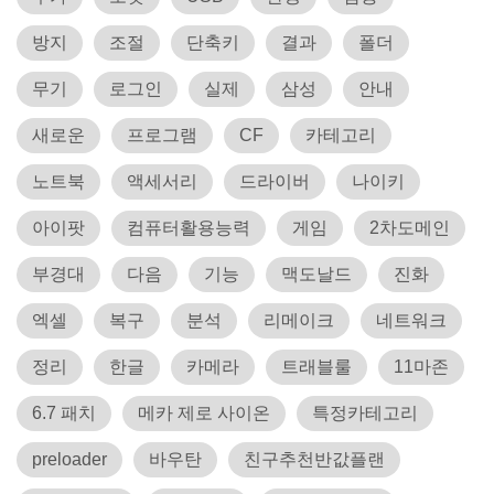
방지
조절
단축키
결과
폴더
무기
로그인
실제
삼성
안내
새로운
프로그램
CF
카테고리
노트북
액세서리
드라이버
나이키
아이팟
컴퓨터활용능력
게임
2차도메인
부경대
다음
기능
맥도날드
진화
엑셀
복구
분석
리메이크
네트워크
정리
한글
카메라
트래블룰
11마존
6.7 패치
메카 제로 사이온
특정카테고리
preloader
바우탄
친구추천반값플랜