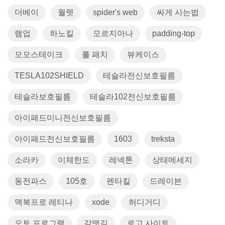
더베이
월렛
spider's web
싸게 사는법
램업
하노킬
모르지아나
padding-top
모모스테이크
롤 패치
뷰케이스
TESLA102SHIELD
테슬라전신보호필름
테슬라보호필름
테슬라102전신보호필름
아이패드미니전신보호필름
아이패드전신보호필름
1603
treksta
소라카
이체한도
레넥톤
상태메세지
동전파스
105호
펜타킬
드레이븐
맥북프로 레티나
xode
허디거디
오토 프로그램
갈맷길
로고 사이트