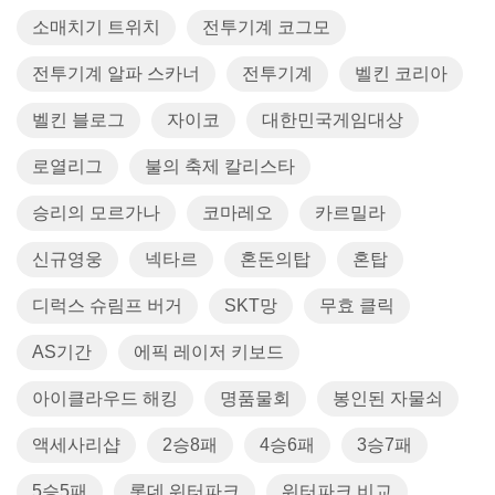
소매치기 트위치
전투기계 코그모
전투기계 알파 스카너
전투기계
벨킨 코리아
벨킨 블로그
자이코
대한민국게임대상
로열리그
불의 축제 칼리스타
승리의 모르가나
코마레오
카르밀라
신규영웅
넥타르
혼돈의탑
혼탑
디럭스 슈림프 버거
SKT망
무효 클릭
AS기간
에픽 레이저 키보드
아이클라우드 해킹
명품물회
봉인된 자물쇠
액세사리샵
2승8패
4승6패
3승7패
5승5패
롯데 워터파크
워터파크 비교