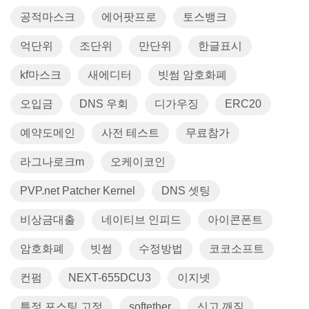
공적마스크
에어팟프로
토스뱅크
억단위
조단위
만단위
한글표시
kf마스크
새에디터
빗썸 암호화폐
오입금
DNS 우회
디가우징
ERC20
예약도메인
사전 테스트
무료참가
라그나로크m
오케이코인
PVP.net Patcher Kernel
DNS 셋팅
비상금대출
네이티브 인피드
아이콘폰트
암호화폐
빗썸
수정방법
코코소프트
컨펌
NEXT-655DCU3
이지넷
특정 포스팅 고정
softether
신고 깨짐