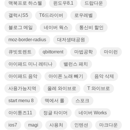
맥북프로 하스웰
윈도우8.1
드랍다운
갤럭시S5
T6드라이버
로우레벨
블로그 메일
네이버 웍스
통신비 할인
moz-border-radius
대저생태공원
큐빗토렌트
qbittorrent
마법공학
마이런
아이패드 미니 레티나
밸런스 패치
아이패드 음악
아이폰 노래 빼기
음악 삭제
사용가능지역
올레 와이브로
T 와이브로
start menu 8
맥에서 롤
스포크
아이튠즈11
정글 타이머
네이버 Works
ios7
magi
사용처
인텐션
마크다운