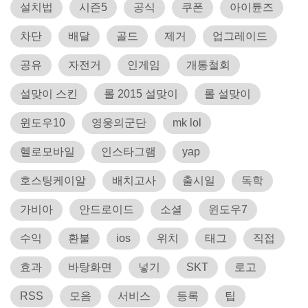
설치법
시즌5
공식
쿠폰
아이튠즈
차단
배달
골드
제거
업그레이드
공유
자전거
인게임
개통철회
설맞이 스킨
롤 2015 설맞이
롤 설맞이
윈도우10
영웅의군단
mk lol
헬로모바일
인스타그램
yap
호스팅케이알
배치고사
출시일
독학
가비아
안드로이드
소셜
윈도우7
수익
환불
ios
위치
태그
직접
효과
바탕화면
넣기
SKT
로고
RSS
모음
서비스
등록
팁