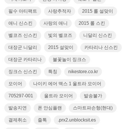
필수 아티팩트
사랑추적자
2015 롤 설맞이
애니 신스킨
사랑의 애니
2015 롤 스킨
벨코즈 신스킨
빛의 벨코즈
니달리 신스킨
대장군 니달리
2015 설맞이
카타리나 신스킨
대장군 카타리나
불꽃놀이 징크스
징크스 신스킨
특칭
nikestore.co.kr
모이어
나이키 에어 맥스 1 울트라 모이어
705297-001
울트라 모이어
발송불가
발송지연
폰 안심플랜
스마트파손형(현대)
결제취소
즐톡
.prx2.unblocksit.es