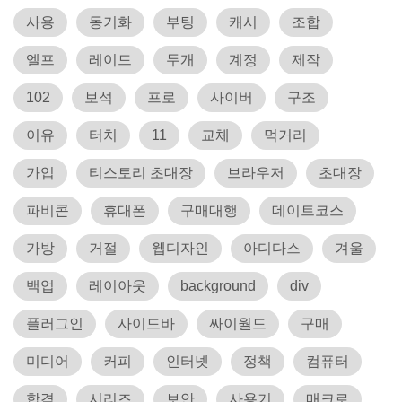
사용
동기화
부팅
캐시
조합
엘프
레이드
두개
계정
제작
102
보석
프로
사이버
구조
이유
터치
11
교체
먹거리
가입
티스토리 초대장
브라우저
초대장
파비콘
휴대폰
구매대행
데이트코스
가방
거절
웹디자인
아디다스
겨울
백업
레이아웃
background
div
플러그인
사이드바
싸이월드
구매
미디어
커피
인터넷
정책
컴퓨터
합격
시리즈
보안
사용기
매크로