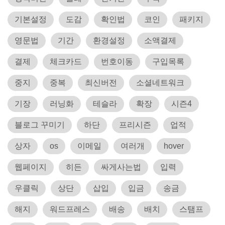
기본설정
도감
확인법
코인
패키지
영문법
기간
환경설정
소액결제
결제
체크카드
번호이동
구입목록
중지
중복
최신버전
소셜네트워크
기장
러닝화
테슬라
확장
시즌4
블로그 꾸미기
하단
프리시즌
업적
상자
os
이메일
여러개
hover
웹페이지
히든
싸게사는법
입력
우클릭
상단
삽입
입금
송금
해지
워드프레스
배송
배치
스탬프