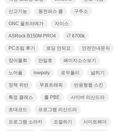
신고기능
동전파스 쿨
구주소
GNC 울트라메가
자이스
ASRock B150M PRO4
i7 6700k
PC조립 후기
로딩 안되요
안전안내문자
장어물회
만일호
페이지소스보기
노어플
lowpoly
로우폴리
넗히기
정책 위반
무효트래픽
반응형웹 스킨
특정 클래스
롤 PBE
사이버 리산드라
초대코드
프로그램 리산드라
프로그램 소라카
조절하기
사이트헤더