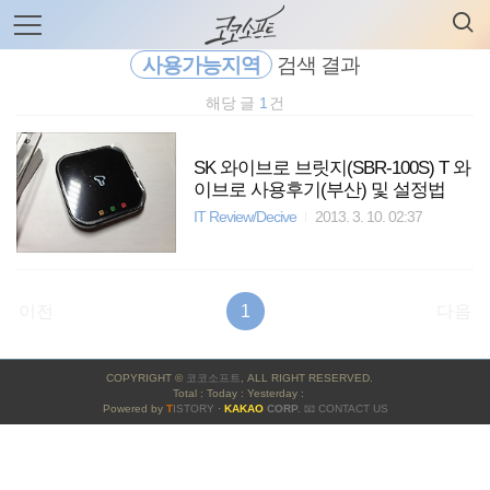
검
본
색
문
으
사용가능지역
검색 결과
로
바
해당 글
1
건
로
전체보기
태그
글쓰기
관리홈
가
기
SK 와이브로 브릿지(SBR-100S) T 와
이브로 사용후기(부산) 및 설정법
IT Review/Decive
2013. 3. 10. 02:37
이전
1
다음
사
COPYRIGHT ©
코코소프트
, ALL RIGHT RESERVED.
이
Total : Today : Yesterday :
Powered by
T
ISTORY
·
KAKAO
CORP.
📧 CONTACT US
드
바