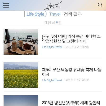
검
본
색
문
으
Life Style
Travel
검색 결과
로
바
해당 글
6
건
로
전체보기
태그
글쓰기
관리홈
가
기
[사진 3장 여행] 기장 송정 바다향 꼬
막정식한상 및 그릿비 카페
Life Style/Travel
2019. 3. 25. 20:10
제5회 부산 낙동강 유채꽃 축제 나들
이~!
Life Style/Travel
2016. 4. 12. 20:00
2016년 병신년(丙申年) 새해 광안리