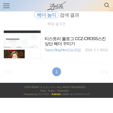
검
본
색
문
으
헤더 높이
검색 결과
로
바
해당 글
1
건
로
전체보기
태그
글쓰기
관리홈
가
기
티스토리 블로그 CCZ-CROSS스킨
상단 헤더 꾸미기
Tistory Blog/Html,Css 편집
2016. 3. 1. 00:01
이전
1
다음
사
COPYRIGHT ©
코코소프트
, ALL RIGHT RESERVED.
이
Total : Today : Yesterday :
Powered by
T
ISTORY
·
KAKAO
CORP.
📧 CONTACT US
드
바