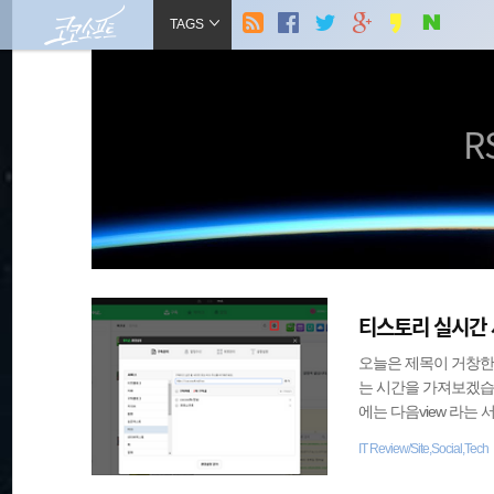
현
본
TAGS
문
검
으
재
로
색
바
로
위
R
가
기
글쓰기
관리홈
치
::
티스토리 실시간 
오늘은 제목이 거창한
는 시간을 가져보겠습
에는 다음view 라는
▼다음뷰가 종료되고 새
IT Review/Site,Social,Tech
비스는다음의 모든 콘
가베스트 공감에 올라