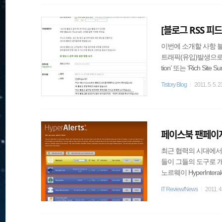
고 있지만일간 베스트
[블로그 RSS 피
이번에 소개할 사항 블
트래픽(유입)발생으로 블로
tion’ 또는 ‘Rich 
체로 풀 텍스트가 아니
Tistory Blog
2011. 5. 5. 
로 들어갈 수 있게 해
요 포탈 사이트 상위 
..
페이스북 팬페이지
최근 협력의 시대에서
들이 그들의 도구로 개발
노르웨이 HyperInte
이메일 업데이트를 안
IT Review/News
2011. 4
일에 제약이 있을 때,
킹 작업환경을 쉽게 할 
를 입력합니다 2. 당신