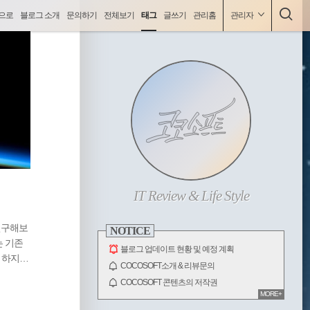
으로
블로그 소개
문의하기
전체보기
태그
글쓰기
관리홈
관리자
사
코코소프트(COCOSOFT), 최신IT동향, 게임, html/css등 양질의 콘텐츠 제공.
이
ABOUT
드
바
IT Review & Life Style
연구해보
NOTICE
는 기존
블로그 업데이트 현황 및 예정 계획
. 하지만
COCOSOFT소개 & 리뷰문의
라는 서
COCOSOFT 콘텐츠의 저작권
사 뉴스
MORE+
전체 보기
 제공하