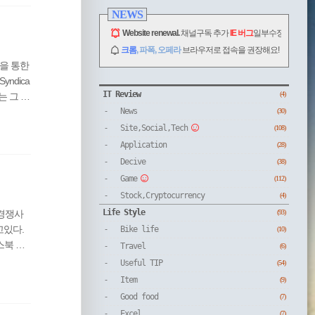
NEWS
Website renewal.
채널구독 추가
IE 버그
일부수정.
크롬
, 파폭, 오페라
브라우저로 접속을 권장해요!
색을 통한
ndica
CATEGORY
IT Review
S는 그 자
(4)
당 페이지
News
(30)
국내 주
Site,Social,Tech
(108)
 등록을
Application
(28)
Decive
(38)
Game
(112)
Stock,Cryptocurrency
(4)
Life Style
 경쟁사
(93)
고있다.
Bike life
(10)
이스북 및
Travel
(6)
해 외적인
Useful TIP
(54)
 멀티태스
Item
(9)
비밀번호
Good food
(7)
Excel
(7)