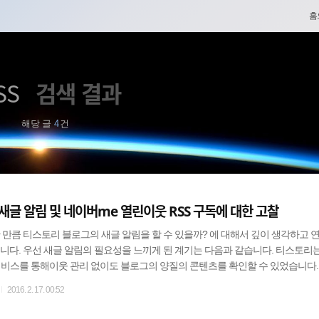
네
홈
비
게
SS
검색 결과
이
해당 글
4
건
션
새글 알림 및 네이버me 열린이웃 RSS 구독에 대한 고찰
 만큼 티스토리 블로그의 새글 알림을 할 수 있을까? 에 대해서 깊이 생각하고 
니다. 우선 새글 알림의 필요성을 느끼게 된 계기는 다음과 같습니다. 티스토리
 서비스를 통해이웃 관리 없이도 블로그의 양질의 콘텐츠를 확인할 수 있었습니다
로생긴 공감 서비스 2014년 다음view가 서비스 종료되고 새로 생긴 ♡공감이
2016. 2. 17. 00:52
텐츠의 통합되고 블로그 발행글 주제 분류는 지원하지 않으며;; 거의 대부분 시
가게 되어 버렸습니다. 티스토리 자체홈에서 블로그 발행글 주제별로 콘텐츠를