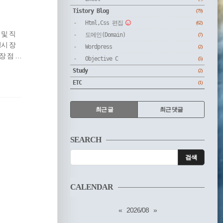
Tistory Blog
(79)
Html,Css 편집
(62)
 및 직
도메인(Domain)
(7)
경시 장
Wordpress
(2)
 점 1.
Objective C
(5)
블로그의
Study
(2)
에서 높
ETC
(1)
기억에 오
RECENTLY
최근 글
최근 댓글
최
근
SEARCH
글
CALENDAR
«
2026/08
»