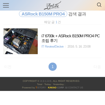
검
본
색
문
으
ASRock B150M PRO4
검색 결과
로
바
해당 글
1
건
로
전체보기
태그
글쓰기
관리홈
가
기
i7 6700k + ASRock B150M PRO4 PC
조립 후기
IT Review/Decive
2016. 5. 16. 23:08
이전
1
다음
사
COPYRIGHT ©
코코소프트
, ALL RIGHT RESERVED.
이
Total : Today : Yesterday :
Powered by
T
ISTORY
·
KAKAO
CORP.
📧 CONTACT US
드
바