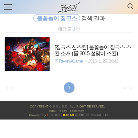
검
본
색
문
으
불꽃놀이 징크스
검색 결과
로
바
해당 글
1
건
로
전체보기
태그
글쓰기
관리홈
가
기
[징크스 신스킨] 불꽃놀이 징크스 스
킨 소개 (롤 2015 설맞이 스킨)
IT Review/Game
2015. 1. 25. 20:42
이전
1
다음
사
COPYRIGHT ©
코코소프트
, ALL RIGHT RESERVED.
이
Total : Today : Yesterday :
Powered by
T
ISTORY
·
KAKAO
CORP.
📧 CONTACT US
드
바