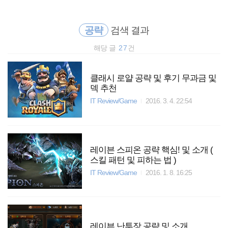
검
본
색
문
으
공략
검색 결과
로
바
해당 글
27
건
로
전체보기
태그
글쓰기
관리홈
가
기
클래시 로얄 공략 및 후기 무과금 및
덱 추천
IT Review/Game
2016. 3. 4. 22:54
레이븐 스피온 공략 핵심! 및 소개 (
스킬 패턴 및 피하는 법 )
IT Review/Game
2016. 1. 8. 16:25
레이븐 난투장 공략 및 소개