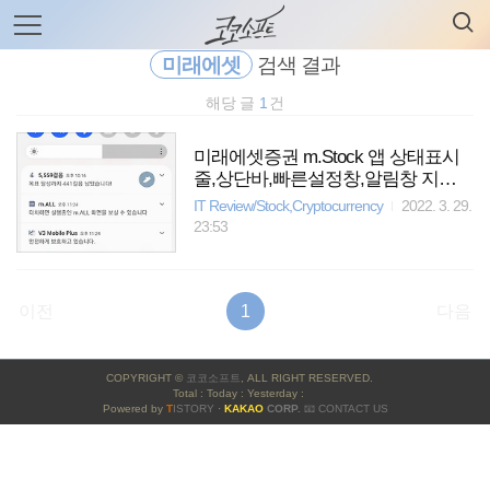
검
본
색
문
으
미래에셋
검색 결과
로
바
해당 글
1
건
로
전체보기
태그
글쓰기
관리홈
가
기
미래에셋증권 m.Stock 앱 상태표시
줄,상단바,빠른설정창,알림창 지우
는 방법
IT Review/Stock,Cryptocurrency
2022. 3. 29.
23:53
이전
1
다음
사
COPYRIGHT ©
코코소프트
, ALL RIGHT RESERVED.
이
Total : Today : Yesterday :
Powered by
T
ISTORY
·
KAKAO
CORP.
📧 CONTACT US
드
바