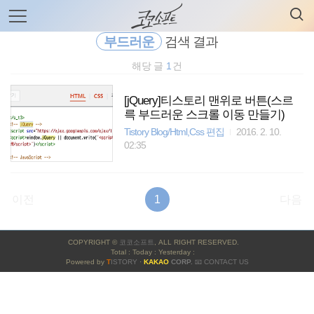
검
본
색
문
으
부드러운
검색 결과
로
바
해당 글
1
건
로
전체보기
태그
글쓰기
관리홈
가
기
[jQuery]티스토리 맨위로 버튼(스르
륵 부드러운 스크롤 이동 만들기)
Tistory Blog/Html,Css 편집
2016. 2. 10.
02:35
이전
1
다음
사
COPYRIGHT ©
코코소프트
, ALL RIGHT RESERVED.
이
Total : Today : Yesterday :
Powered by
T
ISTORY
·
KAKAO
CORP.
📧 CONTACT US
드
바