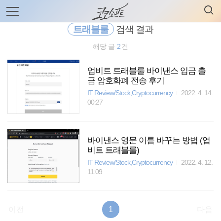
검
본
색
문
으
트래블룰
검색 결과
로
바
해당 글
2
건
로
전체보기
태그
글쓰기
관리홈
가
기
업비트 트래블룰 바이낸스 입금 출
금 암호화폐 전송 후기
IT Review/Stock,Cryptocurrency
2022. 4. 14.
00:27
바이낸스 영문 이름 바꾸는 방법 (업
비트 트래블룰)
IT Review/Stock,Cryptocurrency
2022. 4. 12.
11:09
이전
1
다음