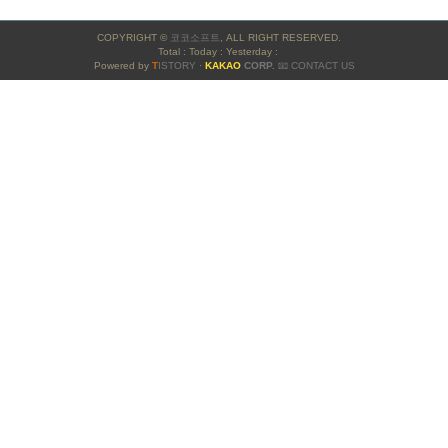
사
COPYRIGHT ©
코코소프트
, ALL RIGHT RESERVED.
이
Total : Today : Yesterday :
Powered by
T
ISTORY
·
KAKAO
CORP.
📧 CONTACT US
드
바