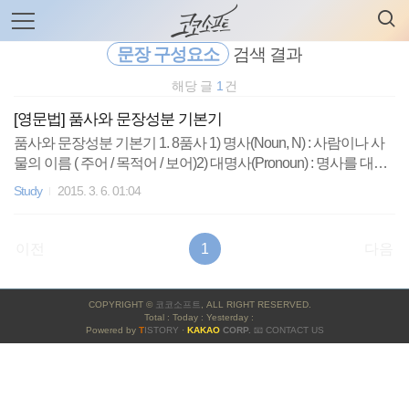
검
본
색
문
으
문장 구성요소
검색 결과
로
바
해당 글
1
건
로
전체보기
태그
글쓰기
관리홈
가
[영문법] 품사와 문장성분 기본기
기
품사와 문장성분 기본기 1. 8품사 1) 명사(Noun, N) : 사람이나 사
물의 이름 ( 주어 / 목적어 / 보어)2) 대명사(Pronoun) : 명사를 대신
쓰이는 말 ( 주어 / 목적어 / 보어)3) 동사(Verb, V) : 주어의 상태나 움
Study
2015. 3. 6. 01:04
직임을 표현하는 말4) 형용사(Adjective, A) : 주어의 모양, 성질, 수
량, 크기 등등 표현 ( 명사 수식 / 보어 )5) 부사(Adverb) : 형용사, 부
사, 동사, 문장 전체를 수식하는 표현6) 전치사(Preposition) : 명사
이전
1
다음
나 대명사 앞에 위치해 관계를 나타내는 말7) 접속사(Conjunction)
: 단어와 단어, 구와 구, 절과 절을 연결하는 말8) 감탄사(Interjectio
사
n) : 기쁨, 놀람, 슬픔 등 감정을 표현하는 말 2. ..
COPYRIGHT ©
코코소프트
, ALL RIGHT RESERVED.
이
Total : Today : Yesterday :
Powered by
T
ISTORY
·
KAKAO
CORP.
📧 CONTACT US
드
바