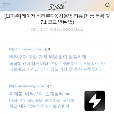
검
본
색
문
으
[11마존] 레이저 바라쿠다X 사용법 리뷰 (제품 등록 및
로
7.1 코드 받는 법)
바
로
전체보기
태그
글쓰기
관리홈
by
2022. 4. 17. 00:21
COCO Media
가
기
http://m.coupang.com
광고
바라쿠다 쿠팡 가격 부담 없이 알뜰하게
답답함 없이 빠른 바라쿠다, 로켓배송으로 오늘 바로 만
나보세요. 사진, 영상, 게임도 걱정 끝! 용량 부족 없이 여
유롭게 사용하세요.
https://m.bunjang.co.kr/
광고
미개봉 바라쿠다 번개장터 국내
최대 브랜드 중고거래
바라쿠다 새상품을 중고가로 구매하
세요. 대화 없는 안전결제로 간편하게!
전국 각지에서 올라오는 전국구 최다