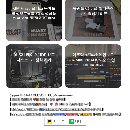
갤럭시 s23 플러스 누아트
뮤란드 C6 6in1 멀티충전
액정보호필름 VS 삼성정품
무선 충전기 리뷰
필름 소개 (케이스 및 카메
라강화유리)
2023.02.28
2022.04.05
DLX21 케이스 HDD 하드
애즈락 ASRock 메인보드
디스크 3개 장착 하기
B150M PRO4 바이오스 업
데이트 후기
2022.03.25
2022.03.06