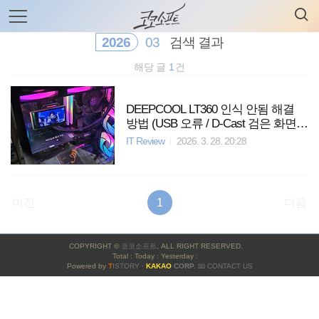
검
본
색
문
으
2026
03
검색 결과
로
바
해당 글
1
건
로
전체보기
태그
글쓰기
관리홈
가
기
DEEPCOOL LT360 인식 안됨 해결
방법 (USB 오류 / D-Cast 검은 화면
해결)
IT Review
2026. 3. 28. 20:28
이전
1
다음
사
COPYRIGHT ©
코코소프트
, ALL RIGHT RESERVED.
이
Total : Today : Yesterday :
Powered by
T
ISTORY
·
KAKAO
CORP.
📧 CONTACT US
드
바