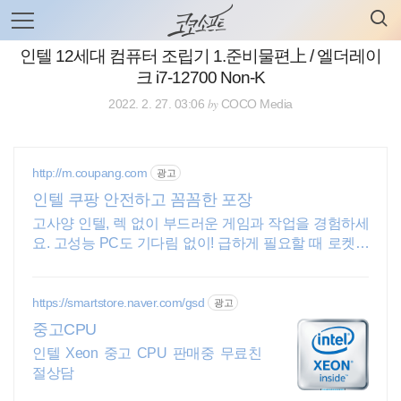
검
본
색
문
으
인텔 12세대 컴퓨터 조립기 1.준비물편上 / 엘더레이
로
크 i7-12700 Non-K
바
로
전체보기
태그
글쓰기
관리홈
by
2022. 2. 27. 03:06
COCO Media
가
기
http://m.coupang.com
광고
인텔 쿠팡 안전하고 꼼꼼한 포장
고사양 인텔, 렉 없이 부드러운 게임과 작업을 경험하세
요. 고성능 PC도 기다림 없이! 급하게 필요할 때 로켓배
송으로 해결하세요.
https://smartstore.naver.com/gsd
광고
중고CPU
인텔 Xeon 중고 CPU 판매중 무료친
절상담