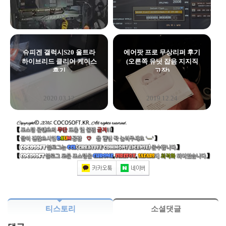
2022.03.25
2022.03.06
슈피겐 갤럭시S20 울트라
에어팟 프로 무상리퍼 후기
하이브리드 클리어 케이스
(오른쪽 유닛 잡음 지지직
후기
고장)
2020.03.12
2019.12.24
티스토리
소셜댓글