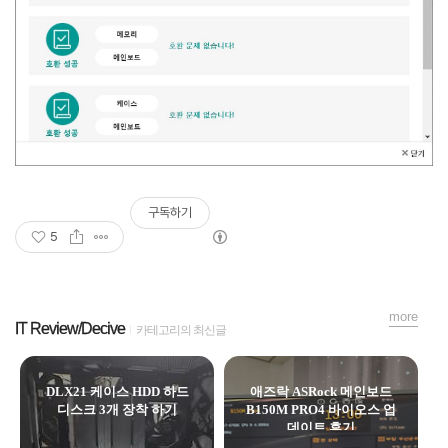
구독하기
5
more
IT Review/Decive
카테고리의 최신글
DLX21 케이스 HDD 하드
애즈락 ASRock 메인보드
디스크 3개 장착 하기
B150M PRO4 바이오스 업
데이트 후기