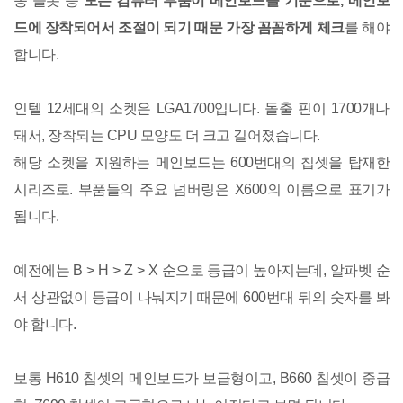
종 슬롯 등
모든 컴퓨터 부품이 메인보드를 기준으로, 메인보
드에 장착되어서 조절이 되기 때문 가장 꼼꼼하게 체크
를 해야
합니다.
인텔 12세대의 소켓은 LGA1700입니다. 돌출 핀이 1700개나
돼서, 장착되는 CPU 모양도 더 크고 길어졌습니다.
해당 소켓을 지원하는 메인보드는 600번대의 칩셋을 탑재한
시리즈로. 부품들의 주요 넘버링은 X600의 이름으로 표기가
됩니다.
예전에는 B > H > Z > X 순으로 등급이 높아지는데, 알파벳 순
서 상관없이 등급이 나눠지기 때문에 600번대 뒤의 숫자를 봐
야 합니다.
보통 H610 칩셋의 메인보드가 보급형이고, B660 칩셋이 중급