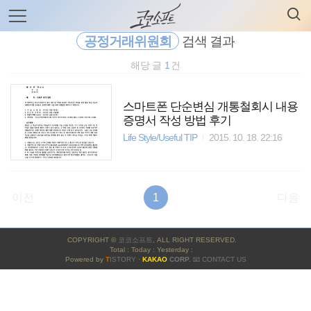
검
본
색
문
으
공정거래위원회
검색 결과
로
바
해당 글
1
건
로
전체보기
태그
글쓰기
관리홈
가
기
스마트폰 단순변심 개통철회시 내용
증명서 작성 방법 후기
Life Style/Useful TIP
2015. 10. 18. 22:16
이전
1
다음
사
COPYRIGHT ©
코코소프트
, ALL RIGHT RESERVED.
이
Total : Today : Yesterday :
Powered by
T
ISTORY
·
KAKAO
CORP.
📧 CONTACT US
드
바