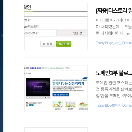
[짜증]티스토리 
아니!!!!!! 이게 
다 처리했는데.... 
행 다시해야하나.. ㅠ_ 호
음에 다시 신청을 자
Tistory Blog/도메인(Domai
설정!!!!!!!!!!!
ㅠ
도메인3부 블로그
도메인 관련 포스터는 
접 등록과정을 살펴보
점/단점 도메인 3부에
블로그의 특성화 블로
Tistory Blog/도메인(Domai
이미지보단, 개인 웹페
은 가치 창출의 효과가 나타
랫동안 남을것입니다. 또