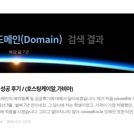
비
게
이
도메인(Domain)
검색 결과
션
해당 글
7
건
성공 후기 / (호스팅케이알,가비아)
메인의 예약등록 및 성공후기에 대해서 알아보겠습니다. 제가 처음 cocosoft.kr
1년 3월.. 벌써 7년 전이네요. 그 당시에 저는 학생이였고, 가격이 가장 저렴했던, .
적용을 시켰습니다. 그리고 얼마지나지 않아. cocosoft.co.kr 도메인 또한 타
음에는 별 신경 쓰지 않고 있다가, 몇몇 방문자들은 같은 회사 도메인인줄 알고 
n)
2018. 4. 17. 13:10
도 잘못 보내시는 분들도 종종 있고, 그래서 저는 도메인 연장 시기가 다가올 때
두는데,드디어 7년만에 해당도메인을 소유하게 되었네요. 보통 도메인을 등록할