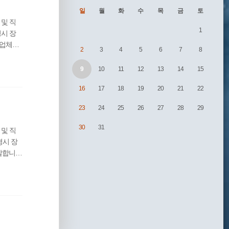
일
월
화
수
목
금
토
 및 직
1
경시 장
행업체를
2
3
4
5
6
7
8
서 해야
수수료
9
10
11
12
13
14
15
 대행업
16
17
18
19
20
21
22
23
24
25
26
27
28
29
30
31
 및 직
경시 장
말합니
에서 사용
임의로 변
아래 그