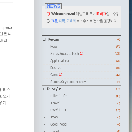
NEWS
Website renewal.
채널구독 추가
IE 버그
일부수정.
크롬
, 파폭, 오페라
브라우저로 접속을 권장해요!
://co
시면 됩니
CATEGORY
IT Review
버려서..
(4)
일 이전
News
(30)
 때문에
Site,Social,Tech
(108)
의 네임
Application
(28)
Decive
(38)
Game
(112)
Stock,Cryptocurrency
(4)
Life Style
제 티스
(93)
지로 쉽게
Bike life
(10)
외우기도
Travel
(6)
이란?도
Useful TIP
(54)
로 2차도메
Item
(9)
 수집되
Good food
(7)
Excel
(7)