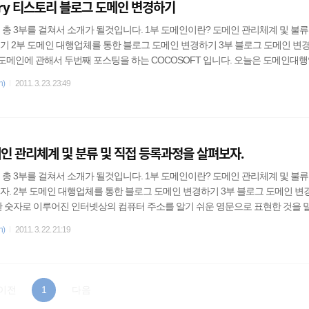
ory 티스토리 블로그 도메인 변경하기
총 3부를 걸쳐서 소개가 될것입니다. 1부 도메인이란? 도메인 관리체계 및 불류
기 2부 도메인 대행업체를 통한 블로그 도메인 변경하기 3부 블로그 도메인 변
 도메인에 관해서 두번째 포스팅을 하는 COCOSOFT 입니다. 오늘은 도메인대
을 변경해보는것을 해보겠습니다. 왜 우리는 도메인을 등록을 대행업체를 통해
n)
2011. 3. 23. 23:49
 1부를 확인하시면 알수있습니다. 간단히 설명을들이면 대행업체에 지불하는 
도메인을 등록하는데에 들어가는 비용가치보다 높기때문입니다. ※ 즉 한마디로,
 시간, 비용이 훨씬 절약됩니다. 그렇다면 우리는 어디서 해야지 안전..
인 관리체계 및 분류 및 직접 등록과정을 살펴보자.
총 3부를 걸쳐서 소개가 될것입니다. 1부 도메인이란? 도메인 관리체계 및 불류
자. 2부 도메인 대행업체를 통한 블로그 도메인 변경하기 3부 블로그 도메인 변
란 숫자로 이루어진 인터넷상의 컴퓨터 주소를 알기 쉬운 영문으로 표현한 것을 
주소입니다. (예: cocosoft.kr, www.NAVER.com, www.DAUM.net) 인터넷상
n)
2011. 3. 22. 21:19
계적으로 고유하게 존재하여야 하므로 공통적으로 정해진 체계에 따라야 하며, 
습니다. 인터넷상의 모든 도메인은 "."또는 루트(root)라 불리는 도메인 이하에 
메인 바로 아래의 단계..
이전
1
다음