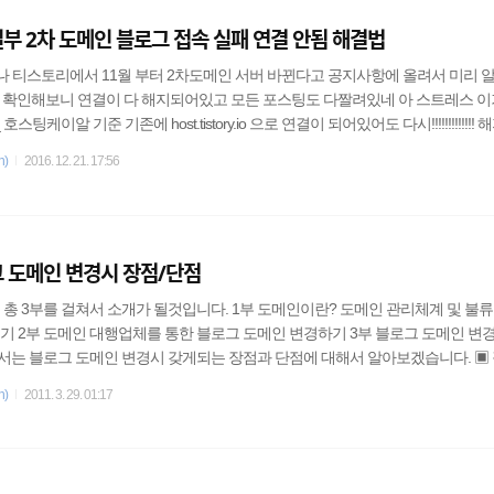
일부 2차 도메인 블로그 접속 실패 연결 안됨 해결법
머야 아나 티스토리에서 11월 부터 2차도메인 서버 바뀐다고 공지사항에 올려서 미리
오늘 확인해보니 연결이 다 해지되어있고 모든 포스팅도 다짤려있네 아 스트레스 이
스팅케이알 기준 기존에 host.tistory.io 으로 연결이 되어있어도 다시!!!!!!!!!!!!!
동연결 해주고 티스토리 설정에 들어가서 다시 설정을 해줘야합니다 꼭 해지했따
n)
2016. 12. 21. 17:56
!!!!!! 아짜증나나나나나나나나나나 전사이트 전부타 다시 재발행해줘야겠다 포털에서 다
 도메인 변경시 장점/단점
총 3부를 걸쳐서 소개가 될것입니다. 1부 도메인이란? 도메인 관리체계 및 불류
기 2부 도메인 대행업체를 통한 블로그 도메인 변경하기 3부 블로그 도메인 변
서는 블로그 도메인 변경시 갖게되는 장점과 단점에 대해서 알아보겠습니다. ▣ 장
그를 변경하시는 분들중에 가장큰 이유가 된다고 생각합니다. 도메인만보면 
n)
2011. 3. 29. 01:17
이지(홈페이지,사이트)와 같고, 또 전문성, 개별성, 브랜드화, 마케팅적인 측면
납니다. 예를들어 cocosoft.tistory.com 보다 cocosoft.kr 이 사람들에게 더 
한 ◇◇◇movie.co..