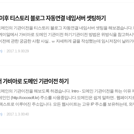
)(예:.c..
이후 티스토리 블로그 자동연결 네임서버 셋팅하기
메인의 기관이전을 티스토리 블로그 자동연결 네임서버 셋팅을 해보겠습니다. http
8 - 호스팅케이알에서 가비아로 도메인 기관이전 하기기관이전 방법은 위방식을 참고하
메인기관이전에 관한 궁금한 사항 사실.. ㅠ 자세하게 글을 작성했는데 임시저장이 날라가
기존남아있는 만기일에서 추가로 연장이 됩니다. 단, 도메인기관 또는 구매후 60
n)
2017. 1. 9. 00:29
의하세요.2. 기관이전을 하더라고 기존 도메인호스팅 네임서버가 셋팅되어있기
지는 않습니다. 하지만 안정적인 서비스를 위해서 기관이전한 도메인등록기관
다. 네임서버 설정 우선 가비아는 네임플러스라..
 가비아로 도메인 기관이전 하기
메인의 기관이전을 해보도록 하겠습니다. Intro - 도메인 기관이전을 하는 이유 
인 (http://cocosoft.kr) 주소를 사용중입니다.도메인은 쉽게 말하면.. 웹페이
 텍스트로 이루어진 주소입니다. 모든 웹사이트는 고유 IP 주소를 보유하는데, 
도 없고.. 도메인에 관련한 더자세한 내용은 아래 포스팅을 참고하세요. 도메인 
n)
2017. 1. 3. 00:40
 직접 등록과정을 살펴보자. http://cocosoft.kr/6 아무튼 그래서 다양한 이유
...블로그를 2차도메인으로 연결해서 사용하면, 블로그인줄 모른다, 웹문서로도
긴하지만..