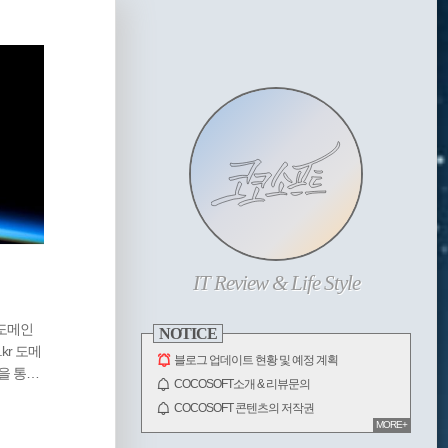
사
이
ABOUT
드
바
IT Review & Life Style
 도메인
NOTICE
kr 도메
블로그 업데이트 현황 및 예정 계획
인을 통해
COCOSOFT소개 & 리뷰문의
물어보시
COCOSOFT 콘텐츠의 저작권
마다 해당
MORE+
전체 보기
 때는,