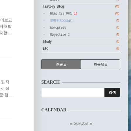
Tistory Blog
(79)
Html,Css 편집
(62)
 알아보고
도메인(Domain)
(7)
거 재발
Wordpress
(2)
 해지한다
Objective C
(5)
가 다시
Study
(2)
짤려서 ㅠ
ETC
(1)
RECENTLY
최근 글
최근 댓글
최
근
 및 직
SEARCH
글
경시 장
 점 1.
블로그의
에서 높
CALENDAR
기억에 오
«
2026/08
»