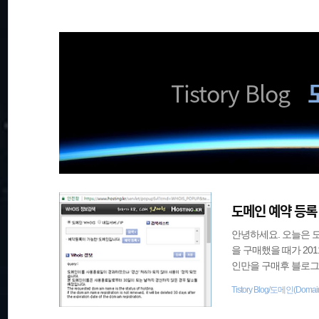
재
본
문
검
으
위
로
색
바
로
치
Tistory Blog
가
기
글쓰기
관리홈
::
도메인 예약 등록 
안녕하세요. 오늘은 도
을 구매했을 때가 201
인만을 구매후 블로그에 
등록이 되더군요. 처
Tistory Blog/도메인(Domai
는 분들도 많고, 메일
도메인을 예약을 걸어