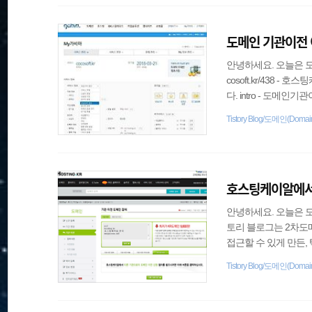
일반 최상위 도메인(gTLD
도메인 기관이전 
안녕하세요. 오늘은 도
cosoft.kr/43
다. intro - 도
1. 도메인 만기일은 
Tistory Blog/도메인(Domai
일 경우는삭제되니 유
연결이 해제되거나 하
서버 사용을 권장합니
호스팅케이알에서
안녕하세요. 오늘은 도
토리 블로그는 2차도메인
접근할 수 있게 만든,
어렵고... 아이텐티티
Tistory Blog/도메인(Domai
메인 관리체계 및 분류 및
인을 사용하고 있는데
며, 다양한 장점도 있