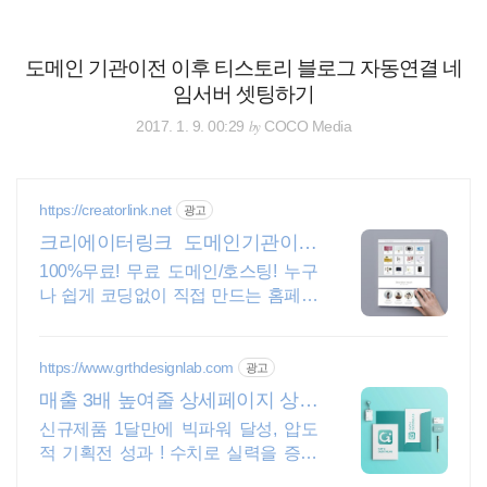
검
본
색
문
으
도메인 기관이전 이후 티스토리 블로그 자동연결 네
로
임서버 셋팅하기
바
로
전체보기
태그
글쓰기
관리홈
by
2017. 1. 9. 00:29
COCO Media
가
기
https://creatorlink.net
광고
크리에이터링크 도메인기관이전
누구나 만드는 홈페이지
100%무료! 무료 도메인/호스팅! 누구
나 쉽게 코딩없이 직접 만드는 홈페이
지! 포트폴리오, 개인 및 회사 공식 홈
페이지, 스타트업, 공기업도 크리에이
터링크에서.
https://www.grthdesignlab.com
광고
매출 3배 높여줄 상세페이지 상세
페이지만 만드는 전문회사
신규제품 1달만에 빅파워 달성, 압도
적 기획전 성과 ! 수치로 실력을 증명
합니다. 전환율을 올려줄 상세페이지