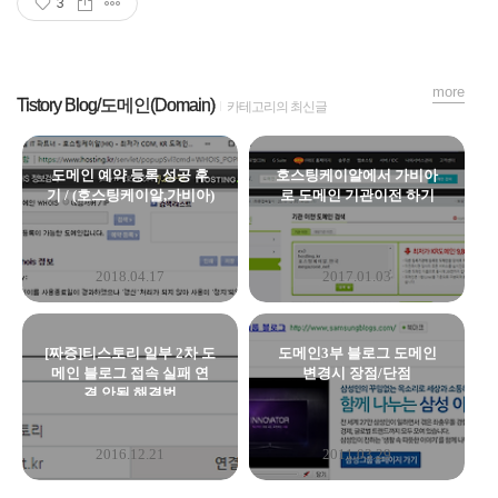
3
more
Tistory Blog/도메인(Domain)
카테고리의 최신글
도메인 예약 등록 성공 후
호스팅케이알에서 가비아
기 / (호스팅케이알,가비아)
로 도메인 기관이전 하기
2018.04.17
2017.01.03
[짜증]티스토리 일부 2차 도
도메인3부 블로그 도메인
메인 블로그 접속 실패 연
변경시 장점/단점
결 안됨 해결법
2016.12.21
2011.03.29