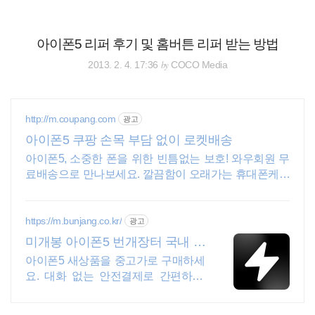
검
본
색
문
으
아이폰5 리퍼 후기 및 홈버튼 리퍼 받는 방법
로
바
by
2013. 2. 4. 17:36
COCO Media
로
전체보기
태그
글쓰기
관리홈
가
기
http://m.coupang.com
광고
아이폰5 쿠팡 손목 부담 없이 로켓배송
아이폰5, 소중한 폰을 위한 빈틈없는 보호! 와우회원 무
료배송으로 만나보세요. 깔끔함이 오래가는 휴대폰케이
스, 와우회원이라면 30일 무료반품으로 부담 없이.
https://m.bunjang.co.kr/
광고
미개봉 아이폰5 번개장터 국내 최
대 브랜드 중고거래
아이폰5 새상품을 중고가로 구매하세
요. 대화 없는 안전결제로 간편하게!
전국 각지에서 올라오는 전국구 최다
상품 매일 10만 개 이상의 신규 상품