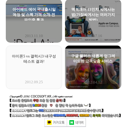
아이패드 에어 국내출시일
맥북에어 13인치 싸게사는
예정 및 스펙 가격 소개:전
법(가장싸게사는 여러가지
파인증 통과
방법)
2013.11.10
2013.07.16
구글 플러스 새롭게 업그레
아이폰5 vs 갤럭시3 내구성
이드된 고객맞춤 서비스.
테스트 결과!
2012.09.25
2012.04.12