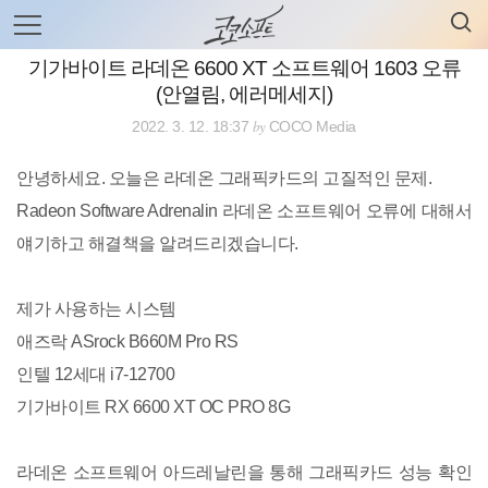
검
본
색
문
으
기가바이트 라데온 6600 XT 소프트웨어 1603 오류
로
(안열림, 에러메세지)
바
로
전체보기
태그
글쓰기
관리홈
by
2022. 3. 12. 18:37
COCO Media
가
기
안녕하세요. 오늘은 라데온 그래픽카드의 고질적인 문제.
Radeon Software Adrenalin 라데온 소프트웨어 오류에 대해서
얘기하고 해결책을 알려드리겠습니다.
제가 사용하는 시스템
애즈락 ASrock B660M Pro RS
인텔 12세대 i7-12700
기가바이트 RX 6600 XT OC PRO 8G
라데온 소프트웨어 아드레날린을 통해 그래픽카드 성능 확인