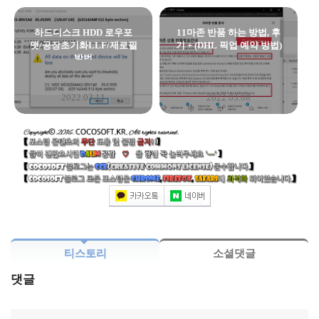
하드디스크 HDD 로우포
11마존 반품 하는 방법, 후
맷/공장초기화LLF/제로필
기 + (DHL 픽업 예약 방법)
방법
2022.03.11
2022.03.08
티스토리
소셜댓글
댓글