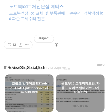
노트북lcd교체전문점 메티스
노트북액정 lcd 교체 및 부품판매 파손수리, 맥북액정 lc
d 파손 교체수리 전문
구독하기
13
more
IT Review/Site,Social,Tech
카테고리의 최신글
알툴즈 업데이트 ESTsoft
윈도우10 그래픽카드만, 자
ALTools Update Service 자
동 드라이브 업데이트 끄기
동 실행 막기
& 숨기기
2022.03.20
2022.03.16