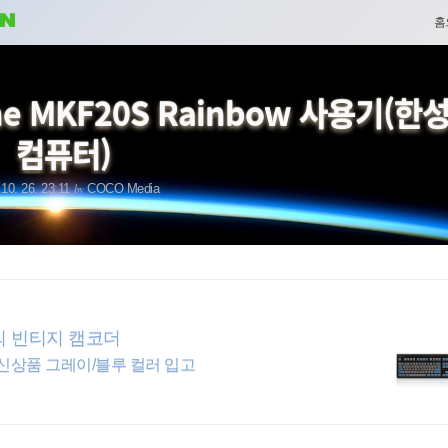
네
홈
비
e MKF20S Rainbow 사용기(한
게
컴퓨터)
이
by
 10. 26. 23:11
COCO Media
션
의 빈티지 캠코더
신상품 그레이/블루 컬러 입고