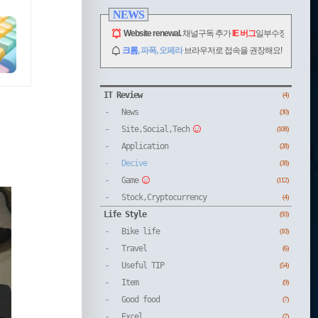
NEWS
Website renewal.
채널구독 추가
IE 버그
일부수정.
크롬
, 파폭, 오페라
브라우저로 접속을 권장해요!
CATEGORY
IT Review
(4)
News
(30)
Site,Social,Tech
(108)
Application
(28)
Decive
(38)
Game
(112)
Stock,Cryptocurrency
(4)
Life Style
(93)
Bike life
(10)
Travel
(6)
Useful TIP
(54)
Item
(9)
Good food
(7)
Excel
(7)