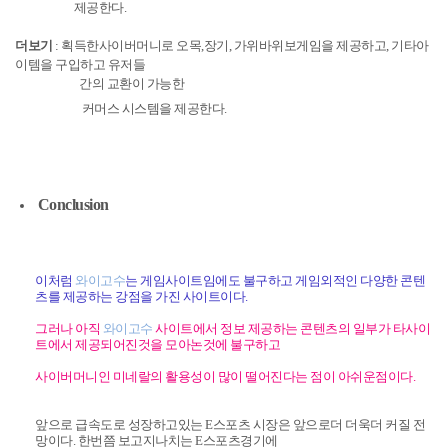
제공한다.
더보기
: 획득한사이버머니로 오목,장기, 가위바위보게임을 제공하고, 기타아
이템을 구입하고 유저들
간의 교환이 가능
한
커머스 시스템을 제공한다.
Conclusion
이처럼
와이고수
는 게임사이트임에도 불구하고 게임외적인 다양한 콘텐
츠를 제공하는 강점을 가진 사이트이다.
그러나 아직
와이고수
사이트에서 정보 제공하는 콘텐츠의 일부가 타사이
트에서 제공되어진것을 모아논것에 불구하고
사이버머니인 미네랄의 활용성이 많이 떨어진다는 점이 아쉬운점이다.
앞으로 급속도로 성장하고있는 E스포츠 시장은 앞으로더 더욱더 커질 전
망이다. 한번쯤 보고지나치는 E스포츠경기에