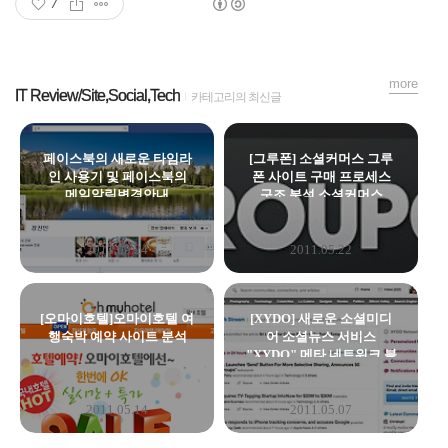
7
more
IT Review/Site,Social,Tech
카테고리의 최신글
페이스북의 새로운 타임라
[그루폰] 소셜커머스 그루
인 사용기 및 페이스북의
폰 사이트 구매 프로세스
메일알림변경안내
구조 분석 소셜커머스
2011.09.24
2011.05.22
[오마이호텔]오마이호텔 여
[XYDO] 새로운 소셜미디
행숙박 예약 사이트 분석
어 소셜뉴스 서비스
"XYDO" 메타 네트워크 블
로그
2011.05.14
2011.05.07