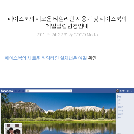
검
본
색
문
으
페이스북의 새로운 타임라인 사용기 및 페이스북의
로
메일알림변경안내
바
로
전체보기
태그
글쓰기
관리홈
by
2011. 9. 24. 22:31
COCO Media
가
기
페이스북의 새로운 타임라인 설치법은 여길
확인