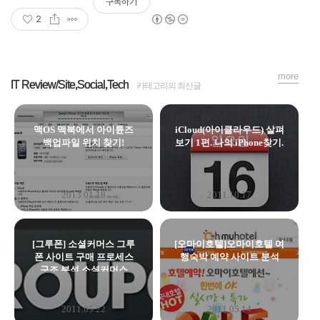
구독하기
2
more
IT Review/Site,Social,Tech
카테고리의 최신글
맥OS 맥북에서 아이튠즈
iCloud(아이클라우드) 살펴
백업파일 위치 찾기!
보기 1편. 나의 iPhone찾기.
2013.01.18
2011.10.17
[그루폰] 소셜커머스 그루
[오마이호텔]오마이호텔 여
폰 사이트 구매 프로세스
행숙박 예약 사이트 분석
구조 분석 소셜커머스
2011.05.22
2011.05.14