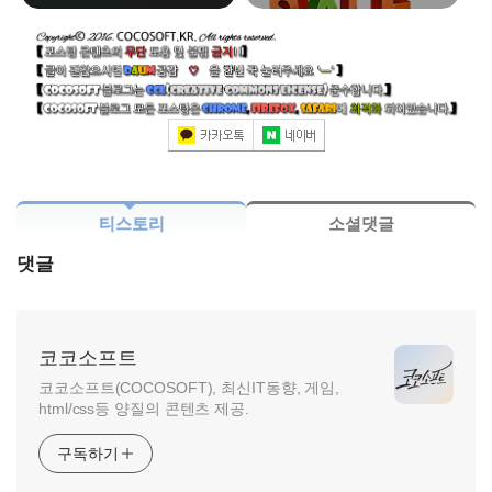
티스토리
소셜댓글
댓글
코코소프트
코코소프트(COCOSOFT), 최신IT동향, 게임,
html/css등 양질의 콘텐츠 제공.
구독하기