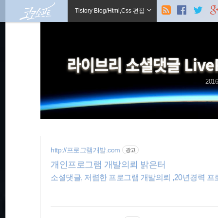
현
본
Tistory Blog/Html,Css 편집
문
검
으
재
로
색
바
로
위
라이브리 소셜댓글 Live
가
기
글쓰기
관리홈
치
2016
::
http://프로그램개발.com
광고
개인프로그램 개발의뢰 밝은터
소셜댓글, 저렴한 프로그램 개발의뢰 ,20년경력 