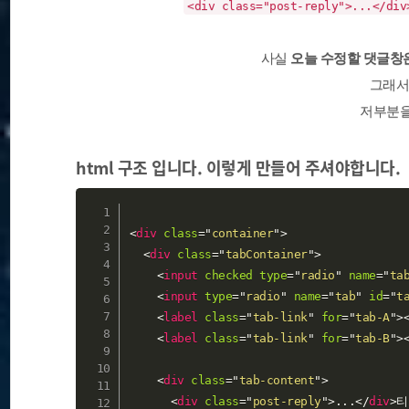
<div class="post-reply">...</div
사실
오늘 수정할 댓글창
그래서
저부분을
html 구조 입니다. 이렇게 만들어 주셔야합니다.
<
div
class
=
"
container
"
>
<
div
class
=
"
tabContainer
"
>
<
input
checked
type
=
"
radio
"
name
=
"
ta
<
input
type
=
"
radio
"
name
=
"
tab
"
id
=
"
t
<
label
class
=
"
tab-link
"
for
=
"
tab-A
"
>
<
label
class
=
"
tab-link
"
for
=
"
tab-B
"
>
<
div
class
=
"
tab-content
"
>
<
div
class
=
"
post-reply
"
>
...
</
div
>
티