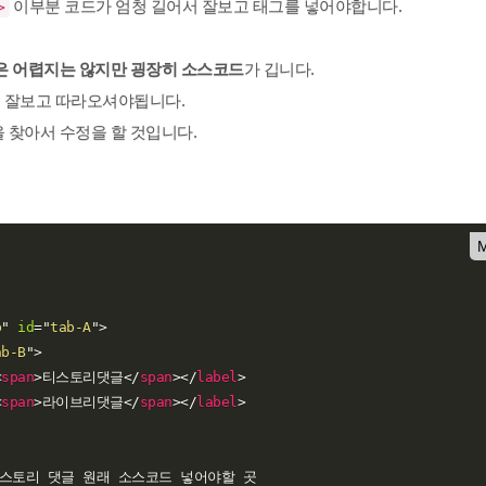
이부분 코드가 엄청 길어서 잘보고 태그를 넣어야합니다.
>
은 어렵지는 않지만 굉장히 소스코드
가 깁니다.
 잘보고 따라오셔야됩니다.
 찾아서 수정을 할 것입니다.
M
b
"
id
=
"
tab-A
"
>
ab-B
"
>
<
span
>
티스토리댓글
</
span
>
</
label
>
<
span
>
라이브리댓글
</
span
>
</
label
>
스토리 댓글 원래 소스코드 넣어야할 곳
