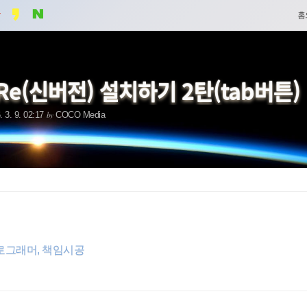
네
홈
비
게
Re(신버전) 설치하기 2탄(tab버튼)
이
by
. 3. 9. 02:17
COCO Media
션
프로그래머, 책임시공