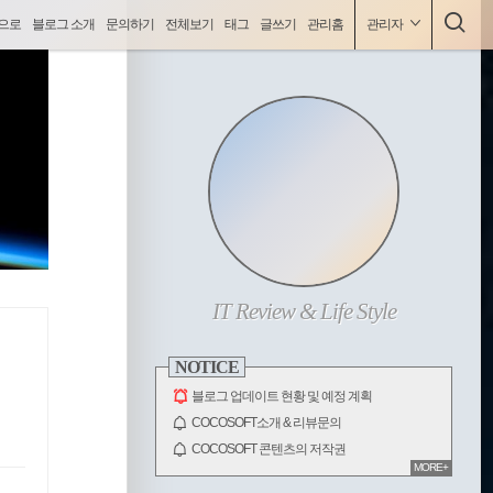
으로
블로그 소개
문의하기
전체보기
태그
글쓰기
관리홈
관리자
사
코코소프트(COCOSOFT), 최신IT동향, 게임, html/css등 양질의 콘텐츠 제공.
이
ABOUT
드
바
IT Review & Life Style
NOTICE
블로그 업데이트 현황 및 예정 계획
COCOSOFT소개 & 리뷰문의
COCOSOFT 콘텐츠의 저작권
MORE+
전체 보기