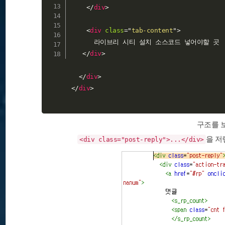
</
div
>
<
div
class
=
"
tab-content
"
>
      라이브리 시티 설치 소스코드 넣어야할 곳

</
div
>
</
div
>
</
div
>
구조를 
을 저
<div class="post-reply">...</div>