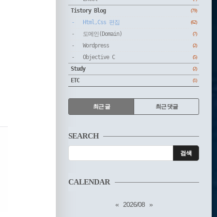
Tistory Blog
(79)
Html,Css 편집
(62)
도메인(Domain)
(7)
Wordpress
(2)
Objective C
(5)
Study
(2)
ETC
(1)
RECENTLY
최근 글
최근 댓글
최
근
SEARCH
글
CALENDAR
«
2026/08
»