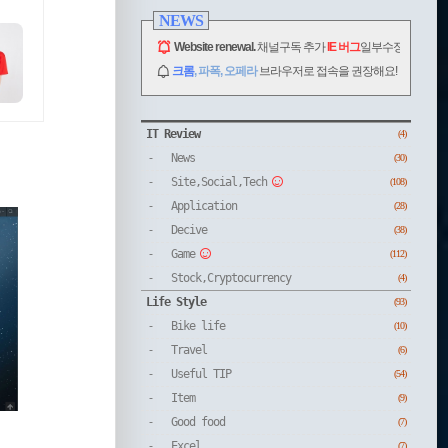
NEWS
Website renewal.
채널구독 추가
IE 버그
일부수정.
크롬
, 파폭, 오페라
브라우저로 접속을 권장해요!
CATEGORY
IT Review
(4)
News
(30)
Site,Social,Tech
(108)
Application
(28)
Decive
(38)
Game
(112)
Stock,Cryptocurrency
(4)
Life Style
(93)
Bike life
(10)
Travel
(6)
Useful TIP
(54)
Item
(9)
Good food
(7)
Excel
(7)