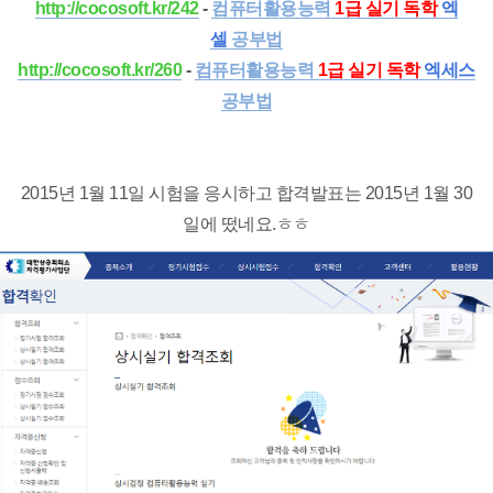
http://cocosoft.kr/242
-
컴퓨터활용능력
1급 실기 독학
엑
셀
공부법
http://cocosoft.kr/260
-
컴퓨터활용능력
1급 실기 독학
엑세스
공부법
2015년 1월 11일 시험을 응시하고 합격발표는 2015년 1월 30
일에 떴네요.ㅎㅎ