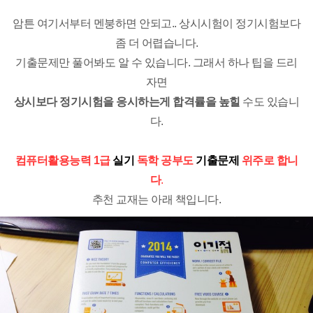
암튼 여기서부터 멘붕하면 안되고.. 상시시험이 정기시험보다
좀 더 어렵습니다.
기출문제만 풀어봐도 알 수 있습니다. 그래서 하나 팁을 드리
자면
상시보다 정기시험을 응시하는게 합격률을 높힐
수도 있습니
다.
컴퓨터활용능력 1급
실기
독학 공부도
기출문제
위주로 합니
다
.
추천 교재는 아래 책입니다.