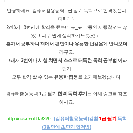
안녕하세요. 컴퓨터활용능력 1급 실기 독학으로 합격했습니
다!! ㅎㅎ
2전3기!! 3번만에 합격을 했는데 ㅠ_ㅠ 그동안 시행착오도 많
았고 너무 쉽게 생각하기도 했었고..
혼자서 공부하니 책에서 편법이나 유용한 팁같은게 안나오더
라구요.
그래서
3번이나 시험 치면서 스스로 터득한 독학 공부법
이라
던지
모두 합격 할 수 있는
유
용한 팁등
을 소개해보겠습니다.
컴퓨터활용능력 1급
필기 합격 독학 후기
는 아래 링크를 참조
하세요.
http://cocosoft.kr/220
-
[컴퓨터활용능력]컴활
1급 필기
독학
(3일만에 초단기 합격법)