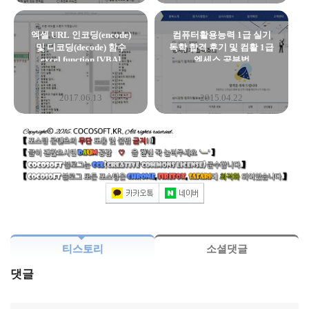
엑셀 URL 인코딩(encode)
컴퓨터활용능력 1급 실기
및 디코딩(decode) 함수
독학 합격 후기 및 컴활 1급
excel function [VBA]
엑세스 공부법
2017.06.13
2015.04.22
티스토리
소셜댓글
댓글