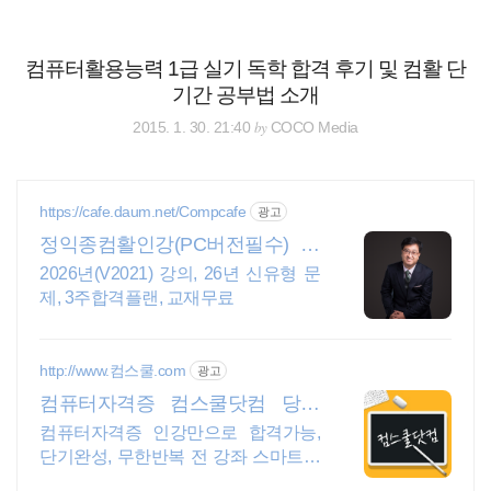
검
본
색
문
으
컴퓨터활용능력 1급 실기 독학 합격 후기 및 컴활 단
로
기간 공부법 소개
바
로
전체보기
태그
글쓰기
관리홈
by
2015. 1. 30. 21:40
COCO Media
가
기
https://cafe.daum.net/Compcafe
광고
정익종컴활인강(PC버전필수) 전
강의메일전송 수강기한무제한
2026년(V2021) 강의, 26년 신유형 문
제, 3주합격플랜, 교재무료
http://www.컴스쿨.com
광고
컴퓨터자격증 컴스쿨닷컴 당일
신청&결제시 기프티콘!
컴퓨터자격증 인강만으로 합격가능,
단기완성, 무한반복 전 강좌 스마트폰
학습가능