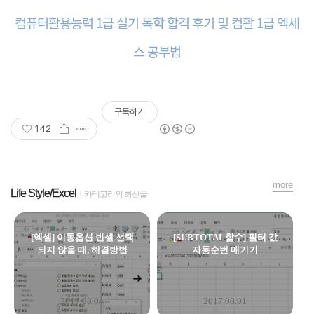
컴퓨터활용능력 1급 실기 독학 합격 후기 및 컴활 1급 엑세
스 공부법
구독하기
142
more
Life Style/Excel
카테고리의 최신글
[엑셀] 이동옵션 빈셀 선택
[SUBTOTAL함수] 필터 값
되지 않을 때, 해결방법
자동순번 매기기
2017.08.04
2017.08.01