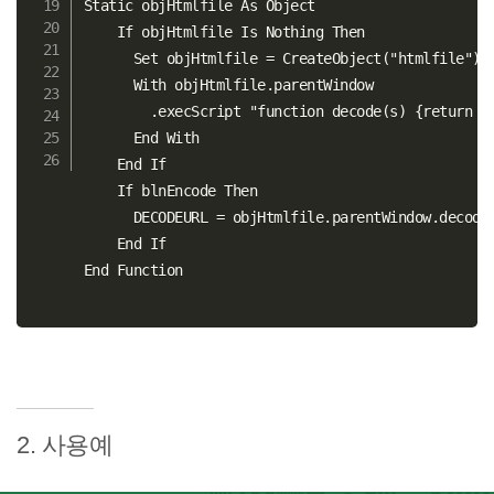
Static objHtmlfile As Object

    If objHtmlfile Is Nothing Then

      Set objHtmlfile = CreateObject("htmlfile")

      With objHtmlfile.parentWindow

        .execScript "function decode(s) {return de
      End With

    End If

    If blnEncode Then

      DECODEURL = objHtmlfile.parentWindow.decode(
    End If

2. 사용예