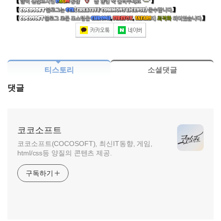
티스토리
소셜댓글
댓글
코코소프트
코코소프트(COCOSOFT), 최신IT동향, 게임,
html/css등 양질의 콘텐츠 제공.
구독하기