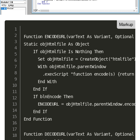
Markup
Function ENCODEURL(varText As Variant, Optional bl
Static objHtmlfile As Object

    If objHtmlfile Is Nothing Then

      Set objHtmlfile = CreateObject("htmlfile")

      With objHtmlfile.parentWindow

        .execScript "function encode(s) {return en
      End With

    End If

    If blnEncode Then

      ENCODEURL = objHtmlfile.parentWindow.encode(
    End If

End Function

Function DECODEURL(varText As Variant, Optional bl