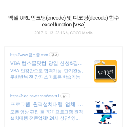
검
본
색
문
으
엑셀 URL 인코딩(encode) 및 디코딩(decode) 함수
로
excel function [VBA]
바
로
전체보기
태그
글쓰기
관리홈
by
2017. 6. 13. 23:16
COCO Media
가
기
http://www.컴스쿨.com
광고
VBA 컴스쿨닷컴 당일 신청&결제
시 기프티콘!
VBA 인강만으로 합격가능, 단기완성,
무한반복 전 강좌 스마트폰 학습가능
https://blog.naver.com/vstvst1
광고
프로그램 원격설치대행 업체 프
로그램 원격설치대행 전문
모든 영상 편집 툴 PDF 프로그램 원격
설치대행 전문업체/ 24시 상담/ 영구A
S 모든 영상 편집 툴 PDF 프로그램 원