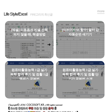
more
Life Style/Excel
카테고리의 최신글
[엑셀] 이동옵션 빈셀 선택
[SUBTOTAL함수] 필터 값
되지 않을 때, 해결방법
자동순번 매기기
2017.08.04
2017.08.01
컴퓨터활용능력 1급 실기
컴퓨터활용능력 1급 실기
독학 합격 후기 및 컴활 1급
독학 합격 후기 및 컴활 단
엑세스 공부법
기간 공부법 소개
2015.04.22
2015.01.30