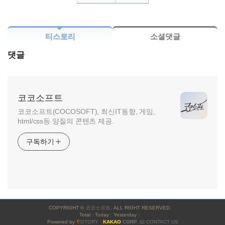
티스토리
소셜댓글
댓글
코코소프트
코코소프트(COCOSOFT), 최신IT동향, 게임,
html/css등 양질의 콘텐츠 제공.
구독하기
사
COPYRIGHT ©
코코소프트
, ALL RIGHT RESERVED.
이
Total : Today : Yesterday :
Powered by
T
ISTORY
·
KAKAO
CORP.
📧 CONTACT US