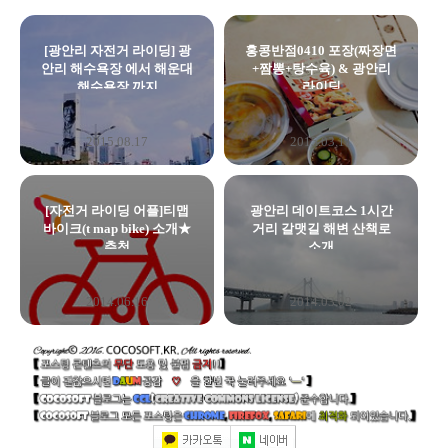
[광안리 자전거 라이딩] 광
홍콩반점0410 포장(짜장면
안리 해수욕장 에서 해운대
+짬뽕+탕수육) & 광안리
해수욕장 까지
라이딩
2015.08.17
2015.03.11
[자전거 라이딩 어플]티맵
광안리 데이트코스 1시간
바이크(t map bike) 소개★
거리 갈맷길 해변 산책로
추천
소개
2014.06.16
2014.03.02