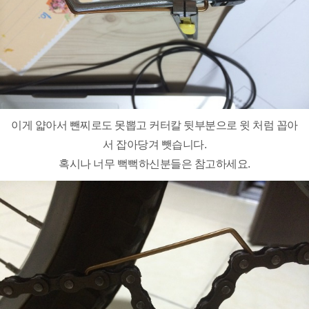
이게 얇아서 뺀찌로도 못뽑고 커터칼 뒷부분으로 윗 처럼 꼽아
서 잡아당겨 뺏습니다.
혹시나 너무 뻑뻑하신분들은 참고하세요.