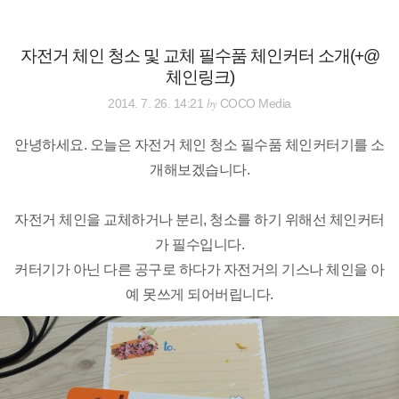
검
본
색
문
으
자전거 체인 청소 및 교체 필수품 체인커터 소개(+@
로
체인링크)
바
로
전체보기
태그
글쓰기
관리홈
by
2014. 7. 26. 14:21
COCO Media
가
기
안녕하세요. 오늘은 자전거 체인 청소 필수품 체인커터기를 소
개해보겠습니다.
자전거 체인을 교체하거나 분리, 청소를 하기 위해선 체인커터
가 필수입니다.
커터기가 아닌 다른 공구로 하다가 자전거의 기스나 체인을 아
예 못쓰게 되어버립니다.