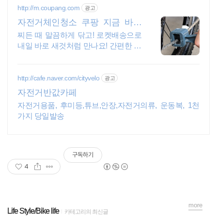
http://m.coupang.com
광고
자전거체인청소 쿠팡 지금 바로
경험해봐요
찌든 때 말끔하게 닦고! 로켓배송으로
내일 바로 새것처럼 만나요! 간편한 도
구 세트! 체인, 스프라켓 틈새까지 꼼
꼼하게 닦아요.
http://cafe.naver.com/cityvelo
광고
자전거반값카페
자전거용품, 후미등,튜브,안장,자전거의류, 운동복, 1천
가지 당일발송
구독하기
4
more
Life Style/Bike life
카테고리의 최신글