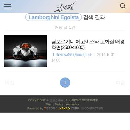
검
본
색
문
으
Lamborghini Egoista
검색 결과
로
바
해당 글
1
건
로
전체보기
태그
글쓰기
관리홈
가
기
람보르기니 에고이스타 고화질 배경
화면(2560x1600)
IT Review/Site,Social,Tech
2014. 5. 31.
14:06
이전
1
다음
사
COPYRIGHT ©
코코소프트
, ALL RIGHT RESERVED.
이
Total : Today : Yesterday :
Powered by
T
ISTORY
·
KAKAO
CORP.
📧 CONTACT US
드
바