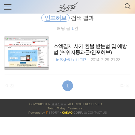
검
본
색
문
으
인포허브
검색 결과
로
바
해당 글
1
건
로
전체보기
태그
글쓰기
관리홈
가
기
소액결제 사기 환불 받는법 및 예방
법 (쉬쉬자동과금/인포허브)
Life Style/Useful TIP
2014. 7. 29. 21:33
이전
1
다음
사
COPYRIGHT ©
코코소프트
, ALL RIGHT RESERVED.
이
Total : Today : Yesterday :
Powered by
T
ISTORY
·
KAKAO
CORP.
📧 CONTACT US
드
바