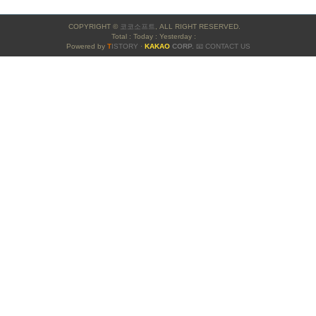
사
COPYRIGHT ©
코코소프트
, ALL RIGHT RESERVED.
이
Total : Today : Yesterday :
Powered by
T
ISTORY
·
KAKAO
CORP.
📧 CONTACT US
드
바