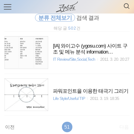
검
본
색
문
으
분류 전체보기
검색 결과
로
바
해당 글
502
건
로
전체보기
태그
글쓰기
관리홈
가
기
[IA] 와이고수 (ygosu.com) 사이트 구
조 및 메뉴 분석 information
architecture
IT Review/Site,Social,Tech
2011. 3. 20. 20:27
파워포인트을 이용한 태극기 그리기
Life Style/Useful TIP
2011. 3. 19. 18:35
이전
51
다음