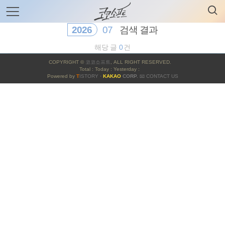
검
본
색
문
으
2026
07
검색 결과
로
바
해당 글
0
건
로
전체보기
태그
글쓰기
관리홈
사
가
COPYRIGHT ©
코코소프트
, ALL RIGHT RESERVED.
기
이
Total : Today : Yesterday :
Powered by
T
ISTORY
·
KAKAO
CORP.
📧 CONTACT US
드
바