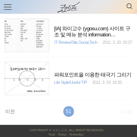
검
본
색
문
으
로
바
[IA] 와이고수 (ygosu.com) 사이트 구
로
전체보기
태그
글쓰기
관리홈
조 및 메뉴 분석 information
가
architecture
기
IT Review/Site,Social,Tech
2011. 3. 20. 20:27
파워포인트을 이용한 태극기 그리기
Life Style/Useful TIP
2011. 3. 19. 18:35
이전
51
다음
사
COPYRIGHT ©
코코소프트
, ALL RIGHT RESERVED.
이
Total : Today : Yesterday :