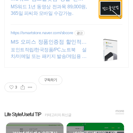
결제시 기프티콘!
MS워드 1년 동영상 전과목 89,000원,
365일 피씨와 모바일 수강가능.
https://smartstore.naver.com/sbcore
광고
MS 오피스 정품인증점 할인적립
을 확인하세요!
포인트적립/한국정품/PC,노트북 설
치/이메일 또는 패키지 발송/게임용 주
변기기 키보드,마우스 세트 및 스피커,
모니터 등/지데빌 정품 인증점
구독하기
3
more
Life Style/Useful TIP
카테고리의 최신글