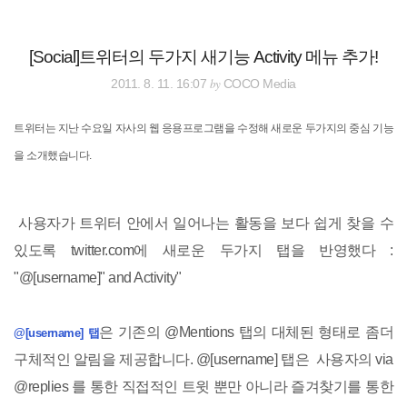
검
본
색
문
으
[Social]트위터의 두가지 새기능 Activity 메뉴 추가!
로
바
by
2011. 8. 11. 16:07
COCO Media
로
전체보기
태그
글쓰기
관리홈
가
기
트위터는 지난 수요일 자사의 웹 응용프로그램을 수정해 새로운 두가지의 중심 기능
을 소개했습니다.
사용자가 트위터 안에서 일어나는 활동을 보다 쉽게 찾을 수
있도록 twitter.com에 새로운 두가지 탭을 반영했다 :
"@[username]" and Activity"
은 기존의 @Mentions 탭의 대체된 형태로 좀더
@[username] 탭
구체적인 알림을 제공합니다. @[username] 탭은 사용자의 via
@replies 를 통한 직접적인 트윗 뿐만 아니라 즐겨찾기를 통한