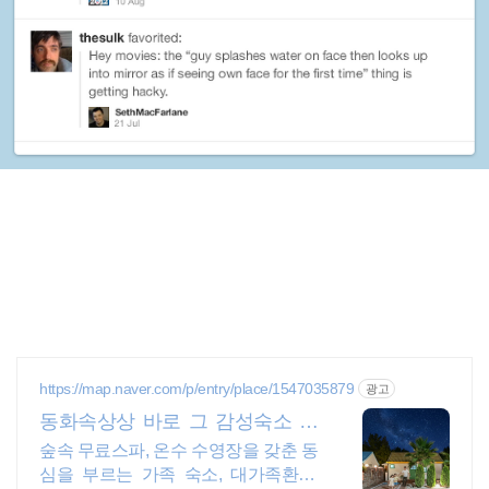
https://map.naver.com/p/entry/place/1547035879
광고
동화속상상 바로 그 감성숙소 제
주서쪽 오설록근처 완벽독채
숲속 무료스파, 온수 수영장을 갖춘 동
심을 부르는 가족 숙소, 대가족환영,