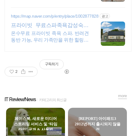
바베큐 아이들과 어른 모두 좋아하는
따뜻한 수영장과 스파, 아기용품 풀 세
트 제공, 청결
https://map.naver.com/p/entry/place/1002877828
광고
프라이빗 무료스파족욕감성숙소
제주 돌담감성, 반려견 환영
온수무료 프라이빗 족욕 스파. 반려견
동반 가능, 우리 가족만을 위한 힐링공
간. 제주 이주 10년차 부부가 직접 짓
고 꾸민 정성 가득 감성 스테이, 야외
바베큐
구독하기
2
more
IT Review/News
카테고리의 최신글
페이스북, 새로운 미디어
[REPORT] 아이패드3
스트리밍 서비스 및 ‘타임
2012년까지 출시되지 않을
라인’ 공개 & 사용법
것