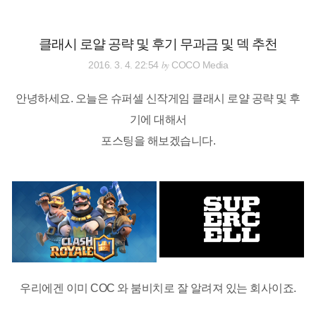
검
본
색
문
으
클래시 로얄 공략 및 후기 무과금 및 덱 추천
로
바
by
2016. 3. 4. 22:54
COCO Media
로
전체보기
태그
글쓰기
관리홈
가
기
안녕하세요. 오늘은 슈퍼셀 신작게임 클래시 로얄 공략 및 후
기에 대해서
포스팅을 해보겠습니다.
우리에겐 이미 COC 와 붐비치로 잘 알려져 있는 회사이죠.