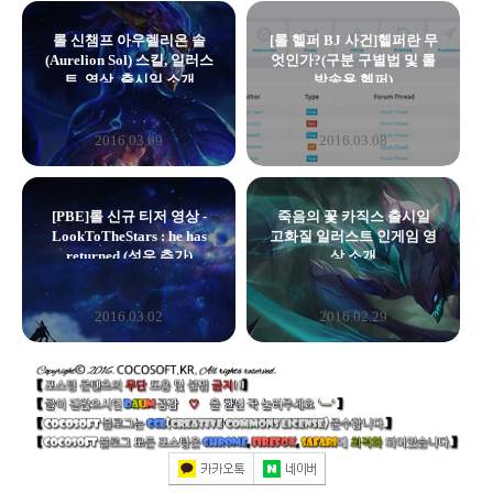
롤 신챔프 아우렐리온 솔
[롤 헬퍼 BJ 사건]헬퍼란 무
(Aurelion Sol) 스킬, 일러스
엇인가?(구분 구별법 및 롤
트, 영상, 출시일 소개
방송용 헬퍼)
2016.03.09
2016.03.08
[PBE]롤 신규 티저 영상 -
죽음의 꽃 카직스 출시일
LookToTheStars : he has
고화질 일러스트 인게임 영
returned (성우 추가)
상 소개
2016.03.02
2016.02.29