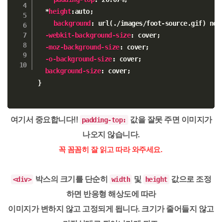
  *
height
:
auto
;
background
:
url(./images/foot-source.gif)
 no-
-webkit-background-size
:
 cover
;
-moz-background-size
:
 cover
;
-o-background-size
:
 cover
;
background-size
:
 cover
;
}
여기서 중요합니다!!
값
을 잘못 주면 이미지가
padding-top:
나오지 않습니다.
꼭 꼼꼼히 잘 읽고 따라 와주세요.
박스의 크기를 단순히
및
값으로 조정
<div>
width
height
하면 반응형 해상도에 따라
이미지가 변하지 않고 고정
되게 됩니다. 크기가 줄어들지 않고