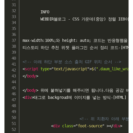
        INFO

        WEBDIR블로그 - CSS 가운데(중앙) 정렬 IE
max-width:100%;와 height: auto; 코
티스토리 하단 추천 위젯 플러그인 순서 정리 코드-[HTML]
<!-- 아래 하단 부분 소스 출처 GIF 위치 순서 -->
<
script
type
=
"
text/javascript
"
>
$
(
".daum_like_wrap
</
body
>
</
body
>
<
div
>
태그로 backgroud에 이미지를 넣는 방식-[HTML] 
<!-- 위 치환자 아래 부분
<
div
class
=
"
foot-source
"
>
</
div
>