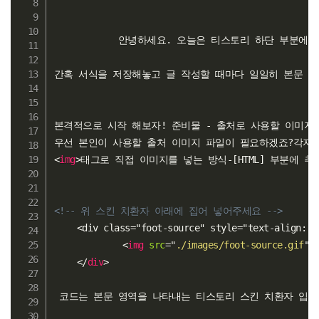
            안녕하세요. 오늘은 티스토리 하단 부
간혹 서식을 저장해놓고 글 작성할 때마다 일일히 본문 하
본격적으로 시작 해보자! 준비물 - 출처로 사용할 이미지

<
img
>
태그로 직접 이미지를 넣는 방식-[HTML] 부분에 추가
<!-- 위 스킨 치환자 아래에 집어 넣어주세요 -->
	<div class="foot-source" style="text-align: center";>	

<
img
src
=
"
./images/foot-source.gif
"
</
div
>
 코드는 본문 영역을 나타내는 티스토리 스킨 치환자 입니