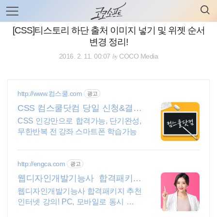
검
본
색
문
으
[CSS]티스토리 하단 출처 이미지 넣기 및 위젯 순서
로
변경 정리!
바
로
전체보기
태그
글쓰기
관리홈
by
2016. 2. 11. 00:07
COCO Media
가
기
http://www.컴스쿨.com
광고
CSS 컴스쿨닷컴 당일 신청&결제
시 기프티콘!
CSS 인강만으로 합격가능, 단기완성,
무한반복 전 강좌 스마트폰 학습가능
http://engca.com
광고
웹디자인개발기능사 합격패키지
PC/스마트폰 동영상강의
웹디자인개발기능사 합격패키지 추천
인터넷 강의! PC, 모바일로 동시 수강
가능