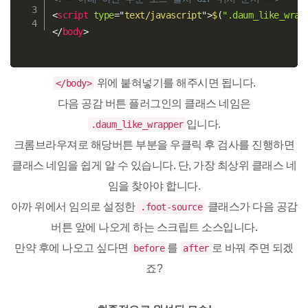
<
script
type
=
"
text/javascript
"
>
$
(
".daum_like_wrap
</
body
>
위에 붙혀넣기를 해주시면 됩니다.
</body>
다음 공감 버튼 플러그인의 클래스 네임은
입니다.
.daum_like_wrapper
크롬브라우져로 해당버튼 부분을 우클릭 후 검사를 진행하면
클래스 네임을 쉽게 알 수 있습니다. 단, 가장 최상위 클래스 네
임을 찾아야 합니다.
아까 위에서 임의로 설정한
클래스가 다음 공감
.foot-source
버튼 앞에 나오게 하는 스크립트 소스입니다.
만약 후에 나오고 싶다면
를
로 바꿔 주면 되겠
before
after
죠?