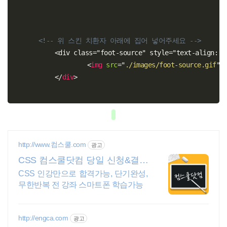
<!-- 위 스킨 치환자 아래에 집어 넣어주세요 -->
	<div class="foot-source" style="text-align: center";>	

<
img
src
=
"
./images/foot-source.gif
"
</
div
>
http://www.컴스쿨.com
광고
CSS 컴스쿨닷컴 당일 신청&결제
시 기프티콘!
CSS 인강만으로 합격가능, 단기완성,
무한반복 전 강좌 스마트폰 학습가능
http://engca.com
광고