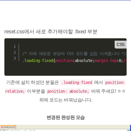
reset.css에서 새로 추가해야할 .fixed 부분
CSS
/* 아래 새로운 로딩바 CSS 코드를 삽입 시켜줍니다 */
.loading-fixed
{
position
:
absolute
;
margin-top
:
0
;
z-i
기존에 설치 하셨던 분들은
에서
.loading-fixed
position:
이부분을
바꿔 주세요! ㅎㅎ
relative;
position: absolute;
위에 코드는 바꿔났습니다.
변경된 완성된 모습