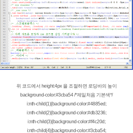
위 코드에서
height:4px 을 조절하면 로딩바의 높이
background-color:#3cba54 /*제일처음 기본색*/
i:nth-child(1){background-color:#4885ed;
i:nth-child(2){background-color:#db3236;
i:nth-child(3){background-color:#f4c20d;
i:nth-child(4){background-color:#3cba54;