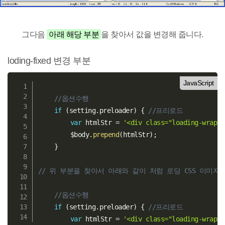
그다음
아래 해당 부분
을 찾아서 값을 변경해 줍니다.
loding-fixed 변경 부분
JavaScript
//옵션수행
if
(
setting
.
preloader
)
{
//프리로드
var
 htmlStr 
=
'<div class="loading-wrap">
		$body
.
prepend
(
htmlStr
)
;
}
// 위 부분을 찾아서 아래와 같이 처럼 로딩 CSS 이미지 
//옵션수행
if
(
setting
.
preloader
)
{
//프리로드
var
 htmlStr 
=
'<div class="loading-wrap">