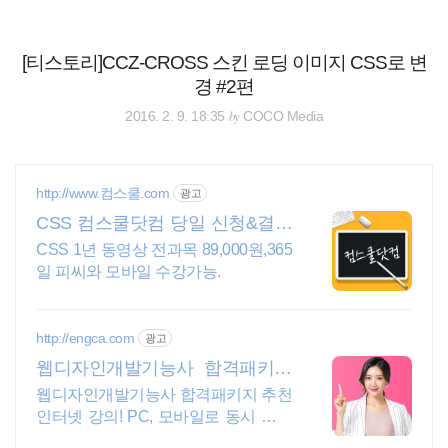
검
본
색
문
으
[티스토리]CCZ-CROSS 스킨 로딩 이미지 CSS로 변
로
경 #2편
바
로
전체보기
태그
글쓰기
관리홈
by
2016. 2. 9. 18:35
COCO Media
가
기
http://www.컴스쿨.com
광고
CSS 컴스쿨닷컴 당일 신청&결제
시 기프티콘!
CSS 1년 동영상 전과목 89,000원,365
일 피씨와 모바일 수강가능.
http://engca.com
광고
웹디자인개발기능사 합격패키지
PC/스마트폰 동영상강의
웹디자인개발기능사 합격패키지 추천
인터넷 강의! PC, 모바일로 동시 수강
가능