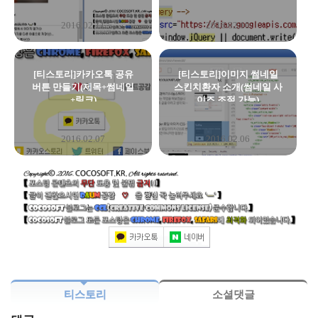
2016.02.11
2016.02.10
[티스토리]카카오톡 공유
[티스토리]이미지 썸네일
버튼 만들기(제목+썸네일
스킨치환자 소개(썸네일 사
+링크)
이즈 조절 가능)
2016.02.07
2016.02.06
티스토리
소셜댓글