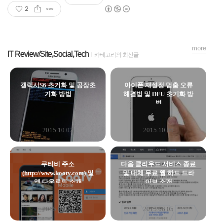
2
more
IT Review/Site,Social,Tech
카테고리의 최신글
갤럭시S6 초기화 및 공장초
아이폰 재설정 멈춤 오류
기화 방법
해결법 및 DFU 초기화 방
법
2015.10.07
2015.10.06
쿠티비 주소
다음 클라우드 서비스 종료
(http://www.kootv.com) 및
및 대체 무료 웹 하드 드라
앱 다운로드 소개
이브 소개
2015.06.06
2015.06.05