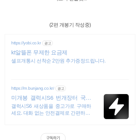
(2편 개봉기 작성중)
https://yobi.co.kr
광고
kt알뜰폰 무제한 요금제
셀프개통시 선착순 2만원 추가증정드립니다.
https://m.bunjang.co.kr/
광고
미개봉 갤럭시S6 번개장터 국내
최대 브랜드 중고거래
갤럭시S6 새상품을 중고가로 구매하
세요. 대화 없는 안전결제로 간편하게!
전국 각지에서 올라오는 전국구 최다
상품 매일 10만 개 이상의 신규 상품
업로드
구독하기