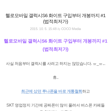
검
본
색
문
으
헬로모바일 갤럭시S6 화이트 구입부터 개봉까지 #1
로
(법적최저가)
바
로
전체보기
태그
글쓰기
관리홈
by
2015. 10. 5. 15:48
COCO Media
가
기
헬로모바일 갤럭시S6 화이트 구입부터 개봉까지 #1
(법적최저가)
사실 처음부터 갤럭시를 사려고 하지는 않았습니다. ㅠ_ㅠ...
휴..
최근에 샀던 루나폰을 바로 개통철회
하고
SKT 영업정지 기간에 공짜폰이 많이 풀려서 버스폰 카페들