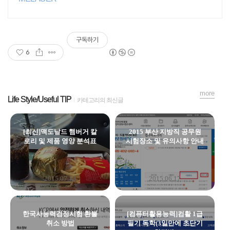
구독하기
6
more
Life Style/Useful TIP
카테고리의 최신글
[최신]맥도날드 햄버거 칼
2015 부산 지방직 공무원
로리 및 제품 영양 분석표
시험장소 및 유의사항 안내
2015.07.13
2015.06.17
한국사능력검정시험 환불
[컴퓨터활용능력]컴활 1급
취소 방법
필기 독학(3일만에 초단기