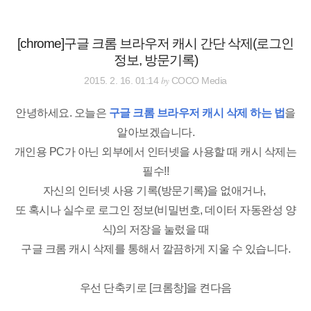
검
본
색
문
으
[chrome]구글 크롬 브라우저 캐시 간단 삭제(로그인
로
정보, 방문기록)
바
로
전체보기
태그
글쓰기
관리홈
by
2015. 2. 16. 01:14
COCO Media
가
기
안녕하세요. 오늘은
구글 크롬 브라우저 캐시 삭제 하는 법
을
알아보겠습니다.
개인용 PC가 아닌 외부에서 인터넷을 사용할 때 캐시 삭제는
필수!!
자신의 인터넷 사용 기록(방문기록)을 없애거나,
또 혹시나 실수로 로그인 정보(비밀번호, 데이터 자동완성 양
식)의 저장을 눌렀을 때
구글 크롬 캐시 삭제를 통해서 깔끔하게 지울 수 있습니다.
우선 단축키로 [크롬창]을 켠다음