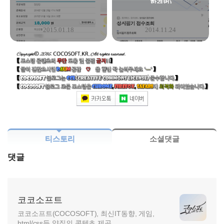
합격법)
2015.01.18
2014.11.24
티스토리
소셜댓글
댓글
코코소프트
코코소프트(COCOSOFT), 최신IT동향, 게임,
html/css등 양질의 콘텐츠 제공.