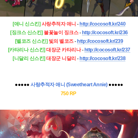
[애니 신스킨]
사랑추적자 애니
-
http://cocosoft.kr/240
[징크스 신스킨]
불꽃놀이 징크스
-
http://cocosoft.kr/236
[벨코즈 신스킨]
빛의 벨코즈
-
http://cocosoft.kr/239
[카타리나 신스킨]
대장군 카타리나
-
http://cocosoft.kr/23
7
[니달리 신스킨]
대장군 니달리
-
http://cocosoft.kr/238
●●●●●
사랑추적자 애니 (
Sweetheart Annie
)
●●●●●
750 RP