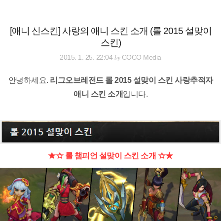
검
본
색
문
으
[애니 신스킨] 사랑의 애니 스킨 소개 (롤 2015 설맞이
로
스킨)
바
로
전체보기
태그
글쓰기
관리홈
by
2015. 1. 25. 22:04
COCO Media
가
기
안녕하세요.
리그오브레전드 롤 2015 설맞이 스킨 사랑추적자
애니 스킨 소개
입니다.
★☆ 롤 챔피언 설맞이 스킨 소개 ☆★