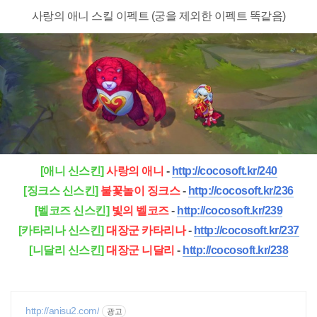
사랑의 애니 스킬 이펙트 (궁을 제외한 이펙트 똑같음)
[애니 신스킨]
사랑의 애니
-
http://cocosoft.kr/240
[징크스 신스킨]
불꽃놀이 징크스
-
http://cocosoft.kr/236
[벨코즈 신스킨]
빛의 벨코즈
-
http://cocosoft.kr/239
[카타리나 신스킨]
대장군 카타리나
-
http://cocosoft.kr/23
7
[니달리 신스킨]
대장군 니달리
-
http://cocosoft.kr/238
http://anisu2.com/
광고