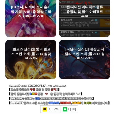
[DJ소나] 디제이 소나 출시
탭 타이탄 아티팩트 종류
일 가격 [노래] 춤 영상 고화
총정리 및 필수 아티팩트
질 일러스트 소개
공략
2015.02.10
2015.01.29
[벨코즈 신스킨] 빛의 벨코
[니달리 신스킨] 대장군 니
즈 스킨 소개 (롤 2015 설맞
달리 스킨 소개 (롤 2015 설
이 스킨)
맞이 스킨)
2015.01.25
2015.01.25