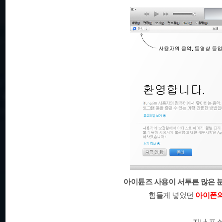
아이튠즈 사용이 서투른 많은 
힘들게 넣었던
아이폰의
지난 포