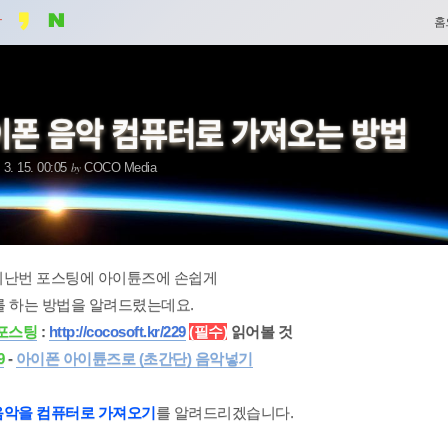
네
홈
비
게
이폰 음악 컴퓨터로 가져오는 방법
이
by
 3. 15. 00:05
COCO Media
션
지난번 포스팅에 아이튠즈에 손쉽게
 하는 방법을 알려드렸는데요.
 포스팅
:
http://cocosoft.kr/229
(필수)
읽어볼 것
9
-
아이폰 아이튠즈로 (초간단) 음악넣기
음악을 컴퓨터로 가져오기
를 알려드리겠습니다.