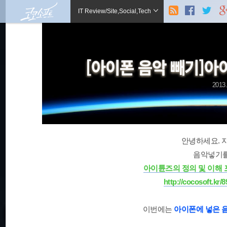
현
본
IT Review/Site,Social,Tech
문
검
으
재
로
색
바
로
위
[아이폰 음악 빼기]아
가
기
글쓰기
관리홈
치
2013.
::
안녕하세요. 
음악넣기를
아이튠즈의 정의 및 이해
http://cocosoft.kr/8
이번에는
아이폰에 넣은 