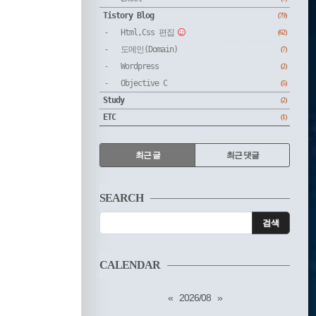
Tistory Blog
(79)
Html,Css 편집
(62)
도메인(Domain)
(7)
Wordpress
(2)
Objective C
(5)
Study
(2)
ETC
(1)
RECENTLY
최근 글
최근 댓글
최
근
SEARCH
글
CALENDAR
«
2026/08
»