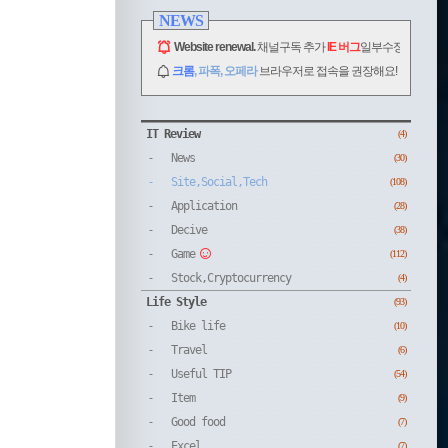
NEWS
Website renewal.
채널구독 추가
IE 버그
일부수정.
크롬
, 파폭, 오페라
브라우저로 접속을 권장해요!
CATEGORY
IT Review
(4)
News
(30)
Site,Social,Tech
(108)
Application
(28)
Decive
(38)
Game
(112)
Stock,Cryptocurrency
(4)
Life Style
(93)
Bike life
(10)
Travel
(6)
Useful TIP
(54)
Item
(9)
Good food
(7)
Excel
(7)