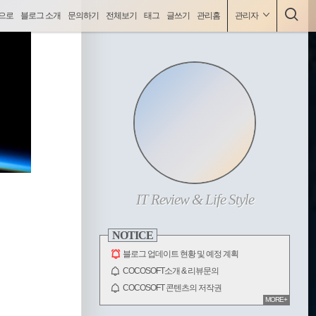
으로
블로그 소개
문의하기
전체보기
태그
글쓰기
관리홈
관리자
사
코코소프트(COCOSOFT), 최신IT동향, 게임, html/css등 양질의 콘텐츠 제공.
이
ABOUT
드
바
IT Review & Life Style
NOTICE
블로그 업데이트 현황 및 예정 계획
COCOSOFT소개 & 리뷰문의
COCOSOFT 콘텐츠의 저작권
MORE+
전체 보기