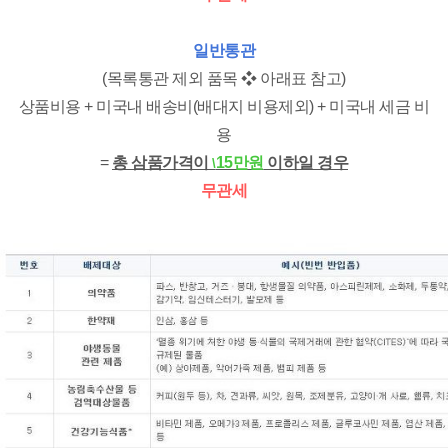
일반통관
(목록통관 제외 품목 ❖ 아래표 참고)
상품비용 + 미국내 배송비(배대지 비용제외) + 미국내 세금 비
용
=
총 삼품가격이
15만원
이하일 경우
\
무관세
[출처]
목록통관 확대 200불 관세 일반통관 품목
|
작성자
글로벌쇼퍼