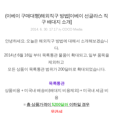
검
본
색
문
으
(이베이 구매대행)해외직구 방법[이베이 선글라스 직
로
구 배대지 소개]
바
로
전체보기
태그
글쓰기
관리홈
by
2014. 6. 30. 17:17
COCO Media
가
기
안녕하세요. 오늘은 해외직구 방법에 대해서 소개해보겠습니
다.
2014년 6월 16일 부터 목록통관 물품이 확대되고, 일부 품목을
제외하고
모든 상품이 목록통관 범위가 200달러로 확대되었습니다.
목록통관
상품비용 + 미국내 배송비(배대지 비용제외) + 미국내 세금 비
용
=
총 상품가격이
$200달러
이하일 경우
무관세