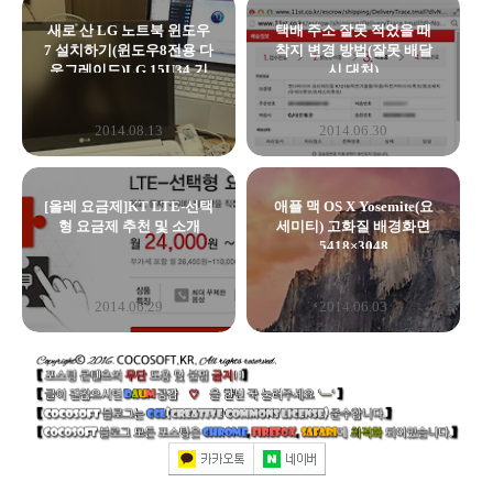
새로 산 LG 노트북 윈도우
택배 주소 잘못 적었을 때
7 설치하기(윈도우8전용 다
착지 변경 방법(잘못 배달
운그레이드)LG 15U34 기
시 대처)
종
2014.08.13
2014.06.30
[올레 요금제]KT LTE-선택
애플 맥 OS X Yosemite(요
형 요금제 추천 및 소개
세미티) 고화질 배경화면
5418×3048
2014.06.29
2014.06.03